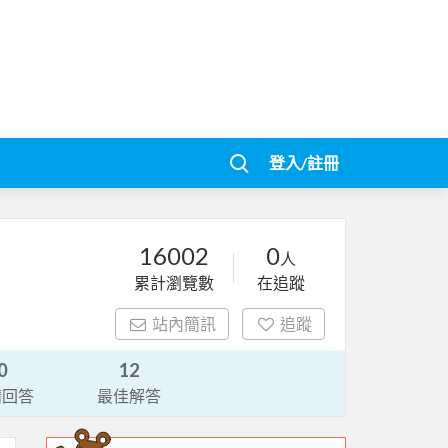
登入/註冊
16002
0
人
累計瀏覽數
在追蹤
站內簡訊
追蹤
0
12
請回答
最佳解答