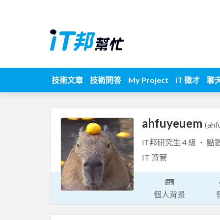
技術文章
技術問答
My Project
iT 徵才
聊
ahfuyeuem
(ahf
iT邦研究生 4 級 ‧ 點
IT 資管
個人背景