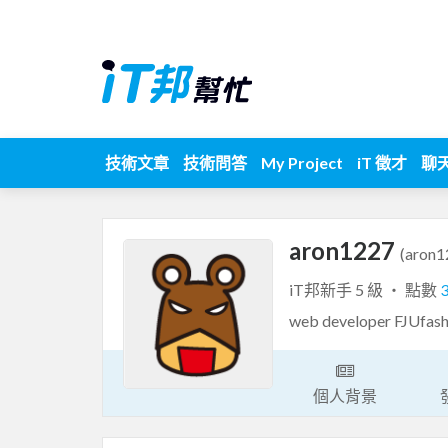
技術文章
技術問答
My Project
iT 徵才
聊
aron1227
(aron1
iT邦新手 5 級 ‧ 點數
web developer FJUfash
個人背景