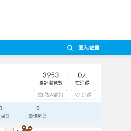
登入/註冊
3953
0
人
累計瀏覽數
在追蹤
站內簡訊
追蹤
0
0
請回答
最佳解答