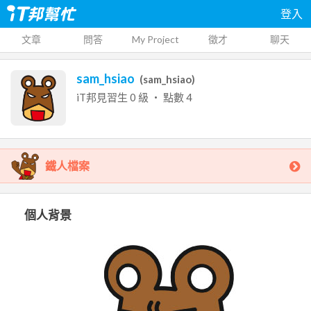
登入
文章
問答
My Project
徵才
聊天
sam_hsiao
(
sam_hsiao
)
iT邦見習生
0
級 ‧ 點數
4
鐵人檔案
個人背景