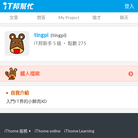
登入
文章
問答
My Project
徵才
聊天
tingpi
(
tingpi
)
iT邦新手
5
級 ‧ 點數
275
鐵人檔案
自我介紹
入門IT界的小鮮肉XD
iThome 服務
iThome online
iThome Learning