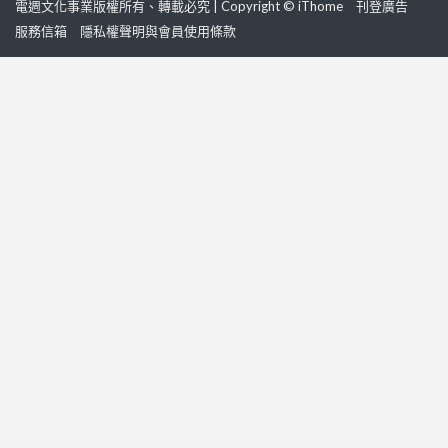
電週文化事業版權所有、轉載必究 | Copyright © iThome
刊登廣告
服務信箱
隱私權聲明與會員使用條款