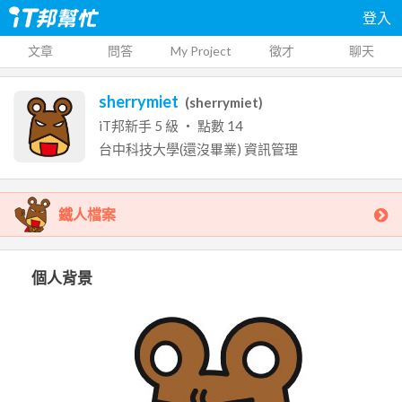
登入
文章
問答
My Project
徵才
聊天
sherrymiet
(
sherrymiet
)
iT邦新手
5
級 ‧ 點數
14
台中科技大學(還沒畢業)
資訊管理
鐵人檔案
個人背景