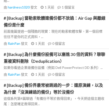
組...
由
hardness1020
發文
1 天前
1
個留言
# [Backup] 當勒索軟體連備份都不放過：Air Gap 與離線
備份是什麼
前面幾篇提過一個殘酷的現實：現在的勒索軟體攻擊，第一個目標
往往不是你的正式資料，...
由
RainPan
發文
1 天前
0
個留言
# [Backup] 為什麼備份設備可以塞進 30 倍的資料？聊聊
重複資料刪除（Deduplication）
如果你看過企業級備份設備（例如 Dell PowerProtect DD 系列）...
由
RainPan
發文
1 天前
0
個留言
# [Backup] 備份界最常被跳過的一步：還原演練，以及
為什麼「沒演練過的備份」等於沒備份
這個系列第4篇聊過「有備份不等於救得回來」，今天把這個主題收
尾：怎麼確定救得回來...