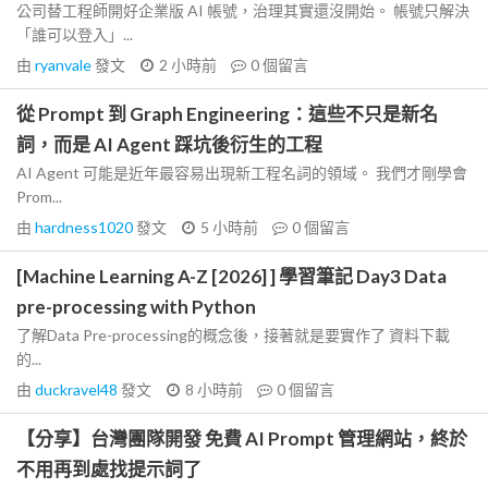
公司替工程師開好企業版 AI 帳號，治理其實還沒開始。 帳號只解決
「誰可以登入」...
由
ryanvale
發文
2 小時前
0
個留言
從 Prompt 到 Graph Engineering：這些不只是新名
詞，而是 AI Agent 踩坑後衍生的工程
AI Agent 可能是近年最容易出現新工程名詞的領域。 我們才剛學會
Prom...
由
hardness1020
發文
5 小時前
0
個留言
[Machine Learning A-Z [2026] ] 學習筆記 Day3 Data
pre-processing with Python
了解Data Pre-processing的概念後，接著就是要實作了 資料下載
的...
由
duckravel48
發文
8 小時前
0
個留言
【分享】台灣團隊開發 免費 AI Prompt 管理網站，終於
不用再到處找提示詞了