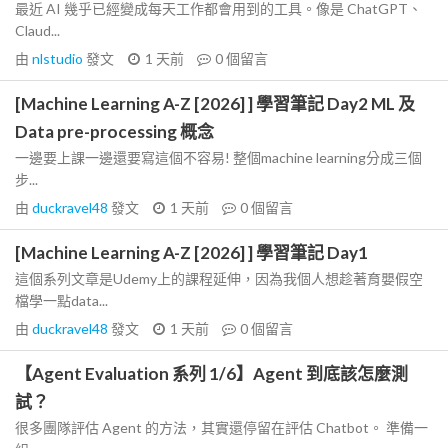
最近 AI 幾乎已經變成每天工作都會用到的工具。像是 ChatGPT、
Claud...
由
nlstudio
發文
1 天前
0
個留言
[Machine Learning A-Z [2026] ] 學習筆記 Day2 ML 及
Data pre-processing 概念
一邊要上課一邊還要寫這個不容易! 整個machine learning分成三個
步...
由
duckravel48
發文
1 天前
0
個留言
[Machine Learning A-Z [2026] ] 學習筆記 Day1
這個系列文章是Udemy上的課程延伸，因為我個人想趁著育嬰假空
檔學一點data...
由
duckravel48
發文
1 天前
0
個留言
【Agent Evaluation 系列 1/6】Agent 到底該怎麼測
試？
很多團隊評估 Agent 的方法，其實還停留在評估 Chatbot。 準備一