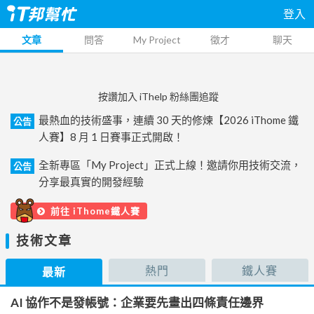
登入
文章
問答
My Project
徵才
聊天
按讚加入 iThelp 粉絲團追蹤
最熱血的技術盛事，連續 30 天的修煉【2026 iThome 鐵
公告
人賽】8 月 1 日賽事正式開啟！
全新專區「My Project」正式上線！邀請你用技術交流，
公告
分享最真實的開發經驗
前往 iThome鐵人賽
技術文章
熱門
鐵人賽
最新
AI 協作不是發帳號：企業要先畫出四條責任邊界