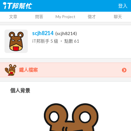
登入
文章
問答
My Project
徵才
聊天
scjh8214
(
scjh8214
)
iT邦新手
5
級 ‧ 點數
61
鐵人檔案
個人背景