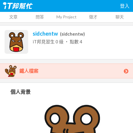
登入
文章
問答
My Project
徵才
聊天
sidchentw
(
sidchentw
)
iT邦見習生
0
級 ‧ 點數
4
鐵人檔案
個人背景