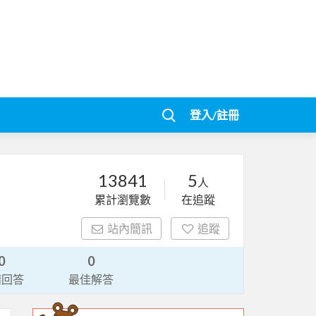
登入/註冊
13841
5
人
累計瀏覽數
在追蹤
站內簡訊
追蹤
0
0
請回答
最佳解答