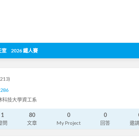
天室
2026 鐵人賽
4213)
1286
er 雲林科技大學資工系
1
80
0
0
發問
文章
My Project
回答
邀