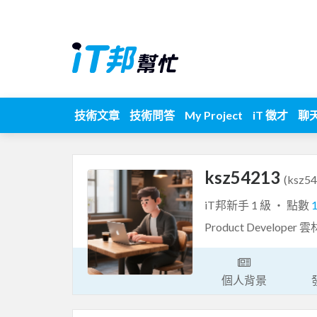
技術文章
技術問答
My Project
iT 徵才
聊
ksz54213
(ksz5
iT邦新手 1 級 ‧ 點數
Product Develop
個人背景