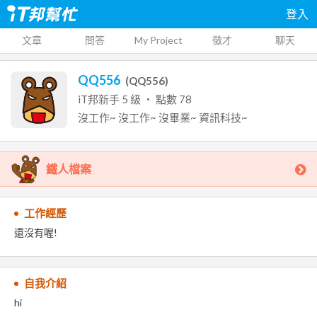
登入
文章
問答
My Project
徵才
聊天
QQ556
(
QQ556
)
iT邦新手
5
級 ‧ 點數
78
沒工作~
沒工作~
沒畢業~
資訊科技~
鐵人檔案
工作經歷
還沒有喔!
自我介紹
hi