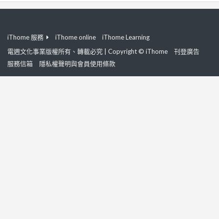
iThome 服務
iThome online
iThome Learning
電週文化事業版權所有、轉載必究 | Copyright © iThome
刊登廣告
服務信箱
隱私權聲明與會員使用條款