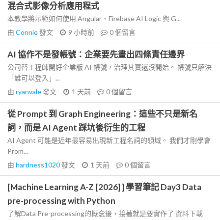
混合式影像分析應用程式
本教學將示範如何使用 Angular、Firebase AI Logic 與 G...
由
Connie
發文
9 小時前
0
個留言
AI 協作不是發帳號：企業要先畫出四條責任邊界
公司替工程師開好企業版 AI 帳號，治理其實還沒開始。 帳號只解決
「誰可以登入」...
由
ryanvale
發文
1 天前
0
個留言
從 Prompt 到 Graph Engineering：這些不只是新名
詞，而是 AI Agent 踩坑後衍生的工程
AI Agent 可能是近年最容易出現新工程名詞的領域。 我們才剛學會
Prom...
由
hardness1020
發文
1 天前
0
個留言
[Machine Learning A-Z [2026] ] 學習筆記 Day3 Data
pre-processing with Python
了解Data Pre-processing的概念後，接著就是要實作了 資料下載