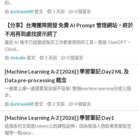
的...
由
duckravel48
發文
1 天前
0
個留言
【分享】台灣團隊開發 免費 AI Prompt 管理網站，終於
不用再到處找提示詞了
最近 AI 幾乎已經變成每天工作都會用到的工具。像是 ChatGPT、
Claud...
由
nlstudio
發文
2 天前
0
個留言
[Machine Learning A-Z [2026] ] 學習筆記 Day2 ML 及
Data pre-processing 概念
一邊要上課一邊還要寫這個不容易! 整個machine learning分成三個
步...
由
duckravel48
發文
2 天前
0
個留言
[Machine Learning A-Z [2026] ] 學習筆記 Day1
這個系列文章是Udemy上的課程延伸，因為我個人想趁著育嬰假空
檔學一點data...