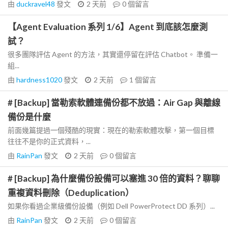
由
duckravel48
發文
2 天前
0
個留言
【Agent Evaluation 系列 1/6】Agent 到底該怎麼測
試？
很多團隊評估 Agent 的方法，其實還停留在評估 Chatbot。 準備一
組...
由
hardness1020
發文
2 天前
1
個留言
# [Backup] 當勒索軟體連備份都不放過：Air Gap 與離線
備份是什麼
前面幾篇提過一個殘酷的現實：現在的勒索軟體攻擊，第一個目標
往往不是你的正式資料，...
由
RainPan
發文
2 天前
0
個留言
# [Backup] 為什麼備份設備可以塞進 30 倍的資料？聊聊
重複資料刪除（Deduplication）
如果你看過企業級備份設備（例如 Dell PowerProtect DD 系列）...
由
RainPan
發文
2 天前
0
個留言