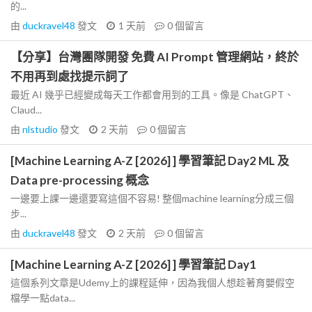
的...
由
duckravel48
發文
1 天前
0
個留言
【分享】台灣團隊開發 免費 AI Prompt 管理網站，終於
不用再到處找提示詞了
最近 AI 幾乎已經變成每天工作都會用到的工具。像是 ChatGPT、
Claud...
由
nlstudio
發文
2 天前
0
個留言
[Machine Learning A-Z [2026] ] 學習筆記 Day2 ML 及
Data pre-processing 概念
一邊要上課一邊還要寫這個不容易! 整個machine learning分成三個
步...
由
duckravel48
發文
2 天前
0
個留言
[Machine Learning A-Z [2026] ] 學習筆記 Day1
這個系列文章是Udemy上的課程延伸，因為我個人想趁著育嬰假空
檔學一點data...