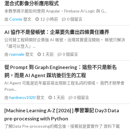
混合式影像分析應用程式
本教學將示範如何使用 Angular、Firebase AI Logic 與 G...
由
Connie
發文
12 小時前
0
個留言
AI 協作不是發帳號：企業要先畫出四條責任邊界
公司替工程師開好企業版 AI 帳號，治理其實還沒開始。 帳號只解決
「誰可以登入」...
由
ryanvale
發文
1 天前
0
個留言
從 Prompt 到 Graph Engineering：這些不只是新名
詞，而是 AI Agent 踩坑後衍生的工程
AI Agent 可能是近年最容易出現新工程名詞的領域。 我們才剛學會
Prom...
由
hardness1020
發文
1 天前
0
個留言
[Machine Learning A-Z [2026] ] 學習筆記 Day3 Data
pre-processing with Python
了解Data Pre-processing的概念後，接著就是要實作了 資料下載