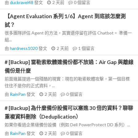
由
duckravel48
發文
2 天前
0
個留言
【Agent Evaluation 系列 1/6】Agent 到底該怎麼測
試？
很多團隊評估 Agent 的方法，其實還停留在評估 Chatbot。 準備一
組...
由
hardness1020
發文
2 天前
1
個留言
# [Backup] 當勒索軟體連備份都不放過：Air Gap 與離線
備份是什麼
前面幾篇提過一個殘酷的現實：現在的勒索軟體攻擊，第一個目標
往往不是你的正式資料，...
由
RainPan
發文
2 天前
0
個留言
# [Backup] 為什麼備份設備可以塞進 30 倍的資料？聊聊
重複資料刪除（Deduplication）
如果你看過企業級備份設備（例如 Dell PowerProtect DD 系列）...
由
RainPan
發文
2 天前
0
個留言