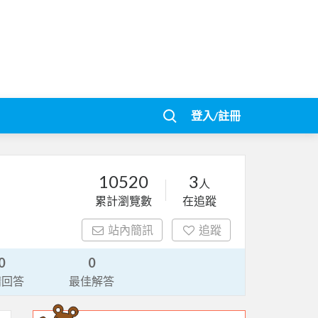
登入/註冊
10520
3
人
累計瀏覽數
在追蹤
站內簡訊
追蹤
0
0
請回答
最佳解答