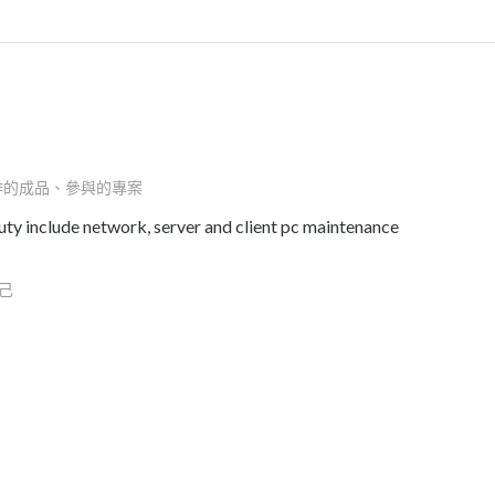
作的成品、參與的專案
duty include network, server and client pc maintenance
己