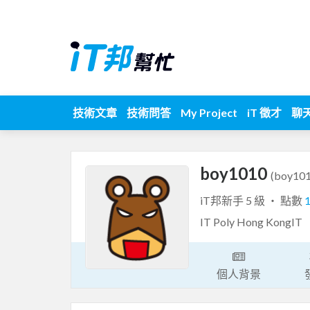
技術文章
技術問答
My Project
iT 徵才
聊
boy1010
(boy101
iT邦新手 5 級 ‧ 點數
IT Poly Hong KongIT
個人背景