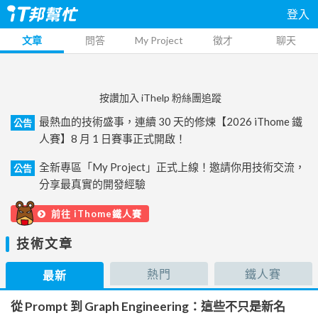
登入
文章
問答
My Project
徵才
聊天
按讚加入 iThelp 粉絲團追蹤
最熱血的技術盛事，連續 30 天的修煉【2026 iThome 鐵
公告
人賽】8 月 1 日賽事正式開啟！
全新專區「My Project」正式上線！邀請你用技術交流，
公告
分享最真實的開發經驗
前往 iThome鐵人賽
技術文章
熱門
鐵人賽
最新
從 Prompt 到 Graph Engineering：這些不只是新名