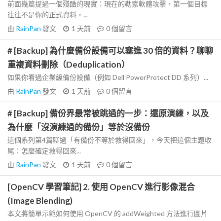
前面幾篇提過一個殘酷的現實：現在的勒索軟體攻擊，第一個目標
往往不是你的正式資料，...
由
RainPan
發文
1 天前
0
個留言
# [Backup] 為什麼備份設備可以塞進 30 倍的資料？聊聊
重複資料刪除（Deduplication）
如果你看過企業級備份設備（例如 Dell PowerProtect DD 系列）...
由
RainPan
發文
1 天前
0
個留言
# [Backup] 備份界最常被跳過的一步：還原演練，以及
為什麼「沒演練過的備份」等於沒備份
這個系列第4篇聊過「有備份不等於救得回來」，今天把這個主題收
尾：怎麼確定救得回來...
由
RainPan
發文
1 天前
0
個留言
[OpenCV 學習筆記] 2. 使用 OpenCV 進行影像混合
(Image Blending)
本文將簡單示範如何使用 OpenCV 的 addWeighted 方法進行圖片