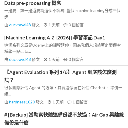
Data pre-processing 概念
一邊要上課一邊還要寫這個不容易! 整個machine learning分成三個
步...
由
duckravel48
發文
1 天前
0
個留言
[Machine Learning A-Z [2026] ] 學習筆記 Day1
這個系列文章是Udemy上的課程延伸，因為我個人想趁著育嬰假空
檔學一點data...
由
duckravel48
發文
1 天前
0
個留言
【Agent Evaluation 系列 1/6】Agent 到底該怎麼測
試？
很多團隊評估 Agent 的方法，其實還停留在評估 Chatbot。 準備一
組...
由
hardness1020
發文
1 天前
1
個留言
# [Backup] 當勒索軟體連備份都不放過：Air Gap 與離線
備份是什麼