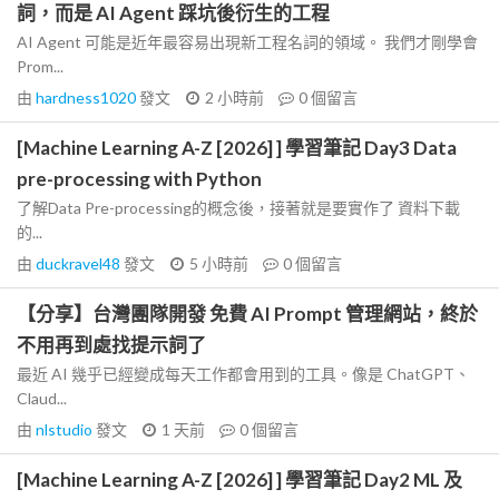
詞，而是 AI Agent 踩坑後衍生的工程
AI Agent 可能是近年最容易出現新工程名詞的領域。 我們才剛學會
Prom...
由
hardness1020
發文
2 小時前
0
個留言
[Machine Learning A-Z [2026] ] 學習筆記 Day3 Data
pre-processing with Python
了解Data Pre-processing的概念後，接著就是要實作了 資料下載
的...
由
duckravel48
發文
5 小時前
0
個留言
【分享】台灣團隊開發 免費 AI Prompt 管理網站，終於
不用再到處找提示詞了
最近 AI 幾乎已經變成每天工作都會用到的工具。像是 ChatGPT、
Claud...
由
nlstudio
發文
1 天前
0
個留言
[Machine Learning A-Z [2026] ] 學習筆記 Day2 ML 及