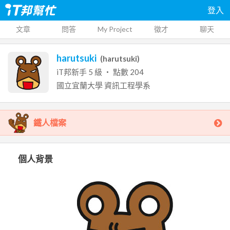
登入
文章
問答
My Project
徵才
聊天
harutsuki
(
harutsuki
)
iT邦新手
5
級 ‧ 點數
204
國立宜蘭大學
資訊工程學系
鐵人檔案
個人背景