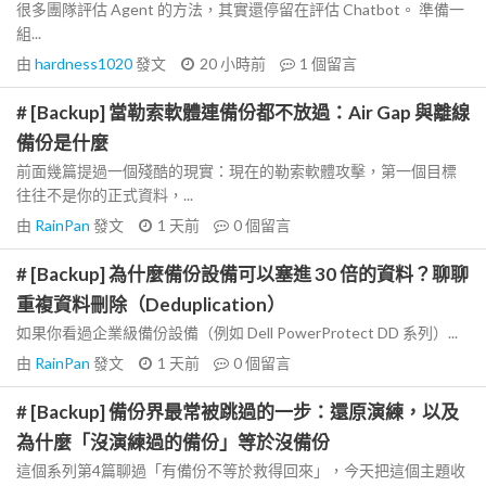
很多團隊評估 Agent 的方法，其實還停留在評估 Chatbot。 準備一
組...
由
hardness1020
發文
20 小時前
1
個留言
# [Backup] 當勒索軟體連備份都不放過：Air Gap 與離線
備份是什麼
前面幾篇提過一個殘酷的現實：現在的勒索軟體攻擊，第一個目標
往往不是你的正式資料，...
由
RainPan
發文
1 天前
0
個留言
# [Backup] 為什麼備份設備可以塞進 30 倍的資料？聊聊
重複資料刪除（Deduplication）
如果你看過企業級備份設備（例如 Dell PowerProtect DD 系列）...
由
RainPan
發文
1 天前
0
個留言
# [Backup] 備份界最常被跳過的一步：還原演練，以及
為什麼「沒演練過的備份」等於沒備份
這個系列第4篇聊過「有備份不等於救得回來」，今天把這個主題收