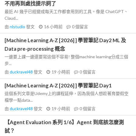
不用再到處找提示詞了
最近 AI 幾乎已經變成每天工作都會用到的工具。像是 ChatGPT、
Claud...
由
nlstudio
發文
16 小時前
0
個留言
[Machine Learning A-Z [2026] ] 學習筆記 Day2 ML 及
Data pre-processing 概念
一邊要上課一邊還要寫這個不容易! 整個machine learning分成三個
步...
由
duckravel48
發文
19 小時前
0
個留言
[Machine Learning A-Z [2026] ] 學習筆記 Day1
這個系列文章是Udemy上的課程延伸，因為我個人想趁著育嬰假空
檔學一點data...
由
duckravel48
發文
19 小時前
0
個留言
【Agent Evaluation 系列 1/6】Agent 到底該怎麼測
試？