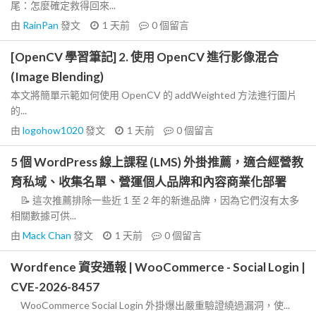
尾：怎麼確定救得回來...
由
RainPan
發文
1 天前
0
個留言
[OpenCV 學習筆記] 2. 使用 OpenCV 進行影像混合
(Image Blending)
本文將簡單示範如何使用 OpenCV 的 addWeighted 方法進行圖片
的...
由
logohow1020
發文
1 天前
0
個留言
5 個 WordPress 線上課程 (LMS) 外掛推薦，適合經營教
育私域、收集名單、營運個人品牌和內容商業化部署
📝 這次推薦排除一些近 1 至 2 年的新進品牌，因為它們沒有太多
相關數據可供...
由
Mack Chan
發文
1 天前
0
個留言
Wordfence 資安通報 | WooCommerce - Social Login |
CVE-2026-8457
WooCommerce Social Login 外掛爆出嚴重驗證繞過漏洞，使...