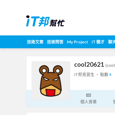
技術文章
技術問答
My Project
iT 徵才
聊
cool20621
(coo
iT邦見習生 ‧ 點數
4
個人背景