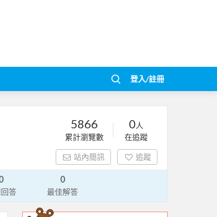
登入/註冊
5866
0
人
累計瀏覽數
在追蹤
站內簡訊
追蹤
0
0
請回答
最佳解答