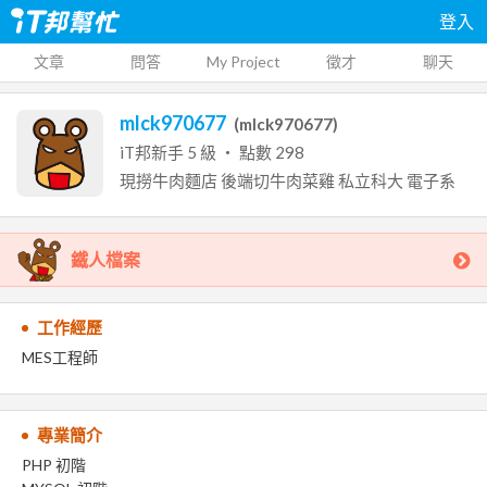
登入
文章
問答
My Project
徵才
聊天
mlck970677
(
mlck970677
)
iT邦新手
5
級 ‧ 點數
298
現撈牛肉麵店
後端切牛肉菜雞
私立科大
電子系
鐵人檔案
工作經歷
MES工程師
專業簡介
PHP 初階