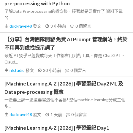
pre-processing with Python
了解Data Pre-processing的概念後，接著就是要實作了 資料下載
的...
由
duckravel48
發文
3 小時前
0
個留言
【分享】台灣團隊開發 免費 AI Prompt 管理網站，終於
不用再到處找提示詞了
最近 AI 幾乎已經變成每天工作都會用到的工具。像是 ChatGPT、
Claud...
由
nlstudio
發文
20 小時前
0
個留言
[Machine Learning A-Z [2026] ] 學習筆記 Day2 ML 及
Data pre-processing 概念
一邊要上課一邊還要寫這個不容易! 整個machine learning分成三個
步...
由
duckravel48
發文
1 天前
0
個留言
[Machine Learning A-Z [2026] ] 學習筆記 Day1