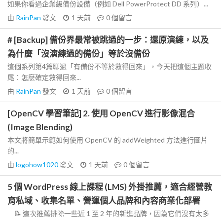
如果你看過企業級備份設備（例如 Dell PowerProtect DD 系列）...
由
RainPan
發文
1 天前
0
個留言
# [Backup] 備份界最常被跳過的一步：還原演練，以及
為什麼「沒演練過的備份」等於沒備份
這個系列第4篇聊過「有備份不等於救得回來」，今天把這個主題收
尾：怎麼確定救得回來...
由
RainPan
發文
1 天前
0
個留言
[OpenCV 學習筆記] 2. 使用 OpenCV 進行影像混合
(Image Blending)
本文將簡單示範如何使用 OpenCV 的 addWeighted 方法進行圖片
的...
由
logohow1020
發文
1 天前
0
個留言
5 個 WordPress 線上課程 (LMS) 外掛推薦，適合經營教
育私域、收集名單、營運個人品牌和內容商業化部署
📝 這次推薦排除一些近 1 至 2 年的新進品牌，因為它們沒有太多