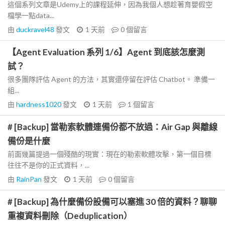
這個系列文章是Udemy上的課程延伸，因為我個人想趁著育嬰假空
檔學一點data...
由
duckravel48
發文
1 天前
0
個留言
【Agent Evaluation 系列 1/6】Agent 到底該怎麼測
試？
很多團隊評估 Agent 的方法，其實還停留在評估 Chatbot。 準備一
組...
由
hardness1020
發文
1 天前
1
個留言
# [Backup] 當勒索軟體連備份都不放過：Air Gap 與離線
備份是什麼
前面幾篇提過一個殘酷的現實：現在的勒索軟體攻擊，第一個目標
往往不是你的正式資料，...
由
RainPan
發文
1 天前
0
個留言
# [Backup] 為什麼備份設備可以塞進 30 倍的資料？聊聊
重複資料刪除（Deduplication）