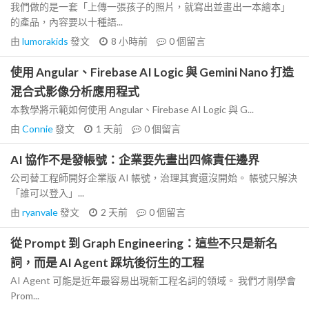
我們做的是一套「上傳一張孩子的照片，就寫出並畫出一本繪本」
的產品，內容要以十種語...
由
lumorakids
發文
8 小時前
0
個留言
使用 Angular、Firebase AI Logic 與 Gemini Nano 打造
混合式影像分析應用程式
本教學將示範如何使用 Angular、Firebase AI Logic 與 G...
由
Connie
發文
1 天前
0
個留言
AI 協作不是發帳號：企業要先畫出四條責任邊界
公司替工程師開好企業版 AI 帳號，治理其實還沒開始。 帳號只解決
「誰可以登入」...
由
ryanvale
發文
2 天前
0
個留言
從 Prompt 到 Graph Engineering：這些不只是新名
詞，而是 AI Agent 踩坑後衍生的工程
AI Agent 可能是近年最容易出現新工程名詞的領域。 我們才剛學會
Prom...