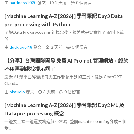
由
hardness1020
發文
2 天前
0
個留言
[Machine Learning A-Z [2026] ] 學習筆記 Day3 Data
pre-processing with Python
了解Data Pre-processing的概念後，接著就是要實作了 資料下載
的...
由
duckravel48
發文
2 天前
0
個留言
【分享】台灣團隊開發 免費 AI Prompt 管理網站，終於
不用再到處找提示詞了
最近 AI 幾乎已經變成每天工作都會用到的工具。像是 ChatGPT、
Claud...
由
nlstudio
發文
3 天前
0
個留言
[Machine Learning A-Z [2026] ] 學習筆記 Day2 ML 及
Data pre-processing 概念
一邊要上課一邊還要寫這個不容易! 整個machine learning分成三個
步...