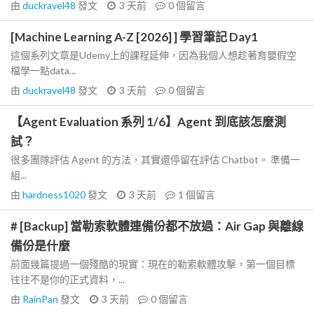
由
duckravel48
發文
3 天前
0
個留言
[Machine Learning A-Z [2026] ] 學習筆記 Day1
這個系列文章是Udemy上的課程延伸，因為我個人想趁著育嬰假空
檔學一點data...
由
duckravel48
發文
3 天前
0
個留言
【Agent Evaluation 系列 1/6】Agent 到底該怎麼測
試？
很多團隊評估 Agent 的方法，其實還停留在評估 Chatbot。 準備一
組...
由
hardness1020
發文
3 天前
1
個留言
# [Backup] 當勒索軟體連備份都不放過：Air Gap 與離線
備份是什麼
前面幾篇提過一個殘酷的現實：現在的勒索軟體攻擊，第一個目標
往往不是你的正式資料，...
由
RainPan
發文
3 天前
0
個留言