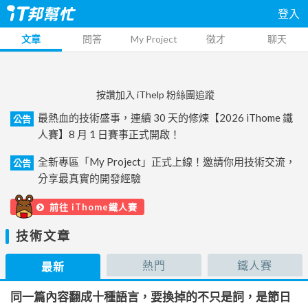
登入
文章
問答
My Project
徵才
聊天
按讚加入 iThelp 粉絲團追蹤
最熱血的技術盛事，連續 30 天的修煉【2026 iThome 鐵
公告
人賽】8 月 1 日賽事正式開啟！
全新專區「My Project」正式上線！邀請你用技術交流，
公告
分享最真實的開發經驗
前往 iThome鐵人賽
技術文章
熱門
鐵人賽
最新
同一篇內容翻成十種語言，要換掉的不只是詞，是節日