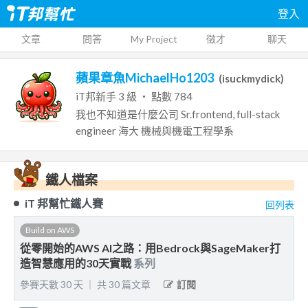
登入
文章
問答
My Project
徵才
聊天
蘋果章魚MichaelHo1203
(
isuckmydick
)
iT邦新手
3
級 ‧ 點數
784
我也不知道是什麼公司
Sr.frontend, full-stack
engineer
海大
機械與機電工程學系
鐵人檔案
iT 邦幫忙鐵人賽
回列表
Build on AWS
從零開始的AWS AI之路：用Bedrock與SageMaker打
造智慧應用的30天實戰
系列
參賽天數
30
天
｜
共
30
篇文章
訂閱