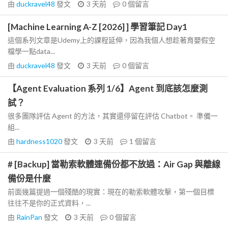
由
duckravel48
發文
3 天前
0
個留言
[Machine Learning A-Z [2026] ] 學習筆記 Day1
這個系列文章是Udemy上的課程延伸，因為我個人想趁著育嬰假空
檔學一點data...
由
duckravel48
發文
3 天前
0
個留言
【Agent Evaluation 系列 1/6】Agent 到底該怎麼測
試？
很多團隊評估 Agent 的方法，其實還停留在評估 Chatbot。 準備一
組...
由
hardness1020
發文
3 天前
1
個留言
# [Backup] 當勒索軟體連備份都不放過：Air Gap 與離線
備份是什麼
前面幾篇提過一個殘酷的現實：現在的勒索軟體攻擊，第一個目標
往往不是你的正式資料，...
由
RainPan
發文
3 天前
0
個留言