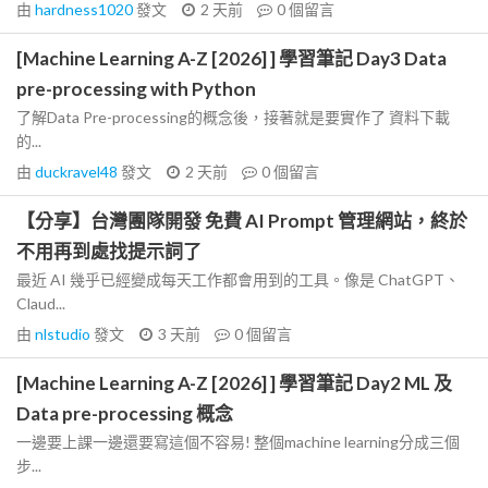
由
hardness1020
發文
2 天前
0
個留言
[Machine Learning A-Z [2026] ] 學習筆記 Day3 Data
pre-processing with Python
了解Data Pre-processing的概念後，接著就是要實作了 資料下載
的...
由
duckravel48
發文
2 天前
0
個留言
【分享】台灣團隊開發 免費 AI Prompt 管理網站，終於
不用再到處找提示詞了
最近 AI 幾乎已經變成每天工作都會用到的工具。像是 ChatGPT、
Claud...
由
nlstudio
發文
3 天前
0
個留言
[Machine Learning A-Z [2026] ] 學習筆記 Day2 ML 及
Data pre-processing 概念
一邊要上課一邊還要寫這個不容易! 整個machine learning分成三個
步...