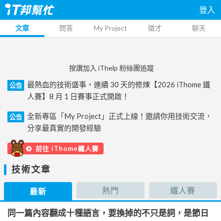
登入
文章
問答
My Project
徵才
聊天
按讚加入 iThelp 粉絲團追蹤
最熱血的技術盛事，連續 30 天的修煉【2026 iThome 鐵
公告
人賽】8 月 1 日賽事正式開啟！
全新專區「My Project」正式上線！邀請你用技術交流，
公告
分享最真實的開發經驗
前往 iThome鐵人賽
技術文章
熱門
鐵人賽
最新
同一篇內容翻成十種語言，要換掉的不只是詞，是節日