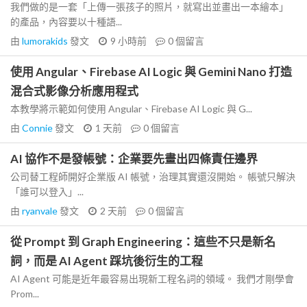
我們做的是一套「上傳一張孩子的照片，就寫出並畫出一本繪本」
的產品，內容要以十種語...
由
lumorakids
發文
9 小時前
0
個留言
使用 Angular、Firebase AI Logic 與 Gemini Nano 打造
混合式影像分析應用程式
本教學將示範如何使用 Angular、Firebase AI Logic 與 G...
由
Connie
發文
1 天前
0
個留言
AI 協作不是發帳號：企業要先畫出四條責任邊界
公司替工程師開好企業版 AI 帳號，治理其實還沒開始。 帳號只解決
「誰可以登入」...
由
ryanvale
發文
2 天前
0
個留言
從 Prompt 到 Graph Engineering：這些不只是新名
詞，而是 AI Agent 踩坑後衍生的工程
AI Agent 可能是近年最容易出現新工程名詞的領域。 我們才剛學會
Prom...