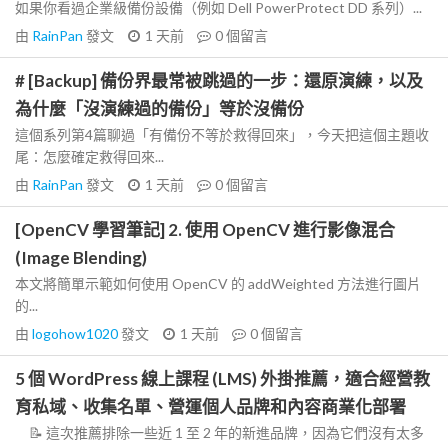
如果你看過企業級備份設備（例如 Dell PowerProtect DD 系列）...
由
RainPan
發文
1 天前
0
個留言
# [Backup] 備份界最常被跳過的一步：還原演練，以及
為什麼「沒演練過的備份」等於沒備份
這個系列第4篇聊過「有備份不等於救得回來」，今天把這個主題收
尾：怎麼確定救得回來...
由
RainPan
發文
1 天前
0
個留言
[OpenCV 學習筆記] 2. 使用 OpenCV 進行影像混合
(Image Blending)
本文將簡單示範如何使用 OpenCV 的 addWeighted 方法進行圖片
的...
由
logohow1020
發文
1 天前
0
個留言
5 個 WordPress 線上課程 (LMS) 外掛推薦，適合經營教
育私域、收集名單、營運個人品牌和內容商業化部署
📝 這次推薦排除一些近 1 至 2 年的新進品牌，因為它們沒有太多