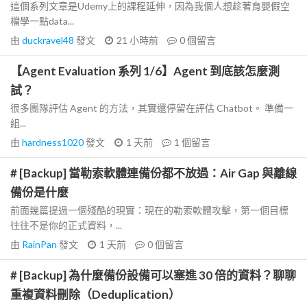
這個系列文章是Udemy上的課程延伸，因為我個人想趁著育嬰假空
檔學一點data...
由
duckravel48
發文
21 小時前
0
個留言
【Agent Evaluation 系列 1/6】Agent 到底該怎麼測
試？
很多團隊評估 Agent 的方法，其實還停留在評估 Chatbot。 準備一
組...
由
hardness1020
發文
1 天前
1
個留言
# [Backup] 當勒索軟體連備份都不放過：Air Gap 與離線
備份是什麼
前面幾篇提過一個殘酷的現實：現在的勒索軟體攻擊，第一個目標
往往不是你的正式資料，...
由
RainPan
發文
1 天前
0
個留言
# [Backup] 為什麼備份設備可以塞進 30 倍的資料？聊聊
重複資料刪除（Deduplication）