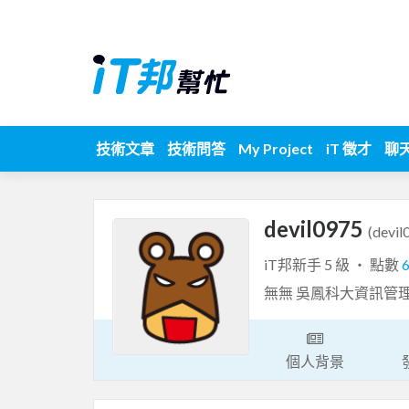
技術文章
技術問答
My Project
iT 徵才
聊
devil0975
(devil
iT邦新手 5 級 ‧ 點數
無無 吳鳳科大資訊管
個人背景