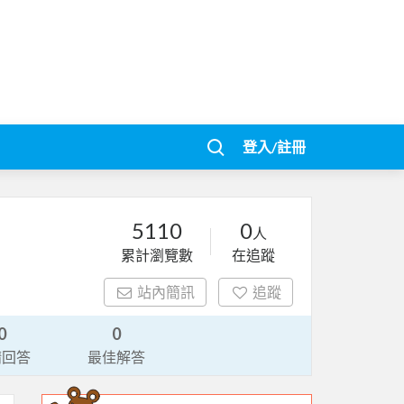
登入/註冊
5110
0
人
累計瀏覽數
在追蹤
站內簡訊
追蹤
0
0
請回答
最佳解答