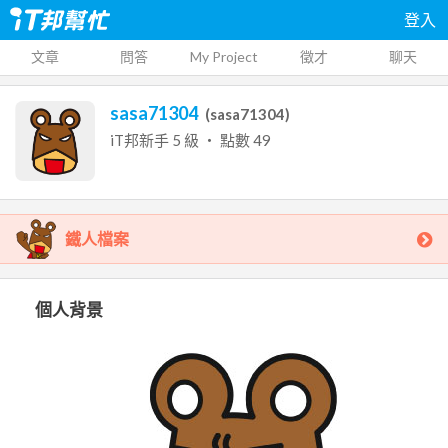
登入
文章
問答
My Project
徵才
聊天
sasa71304
(
sasa71304
)
iT邦新手
5
級 ‧ 點數
49
鐵人檔案
個人背景