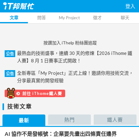
登入
文章
問答
My Project
徵才
聊天
按讚加入 iThelp 粉絲團追蹤
最熱血的技術盛事，連續 30 天的修煉【2026 iThome 鐵
公告
人賽】8 月 1 日賽事正式開啟！
全新專區「My Project」正式上線！邀請你用技術交流，
公告
分享最真實的開發經驗
前往 iThome鐵人賽
技術文章
熱門
鐵人賽
最新
AI 協作不是發帳號：企業要先畫出四條責任邊界