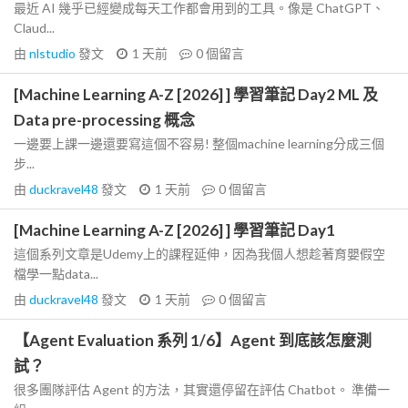
最近 AI 幾乎已經變成每天工作都會用到的工具。像是 ChatGPT、
Claud...
由
nlstudio
發文
1 天前
0
個留言
[Machine Learning A-Z [2026] ] 學習筆記 Day2 ML 及
Data pre-processing 概念
一邊要上課一邊還要寫這個不容易! 整個machine learning分成三個
步...
由
duckravel48
發文
1 天前
0
個留言
[Machine Learning A-Z [2026] ] 學習筆記 Day1
這個系列文章是Udemy上的課程延伸，因為我個人想趁著育嬰假空
檔學一點data...
由
duckravel48
發文
1 天前
0
個留言
【Agent Evaluation 系列 1/6】Agent 到底該怎麼測
試？
很多團隊評估 Agent 的方法，其實還停留在評估 Chatbot。 準備一