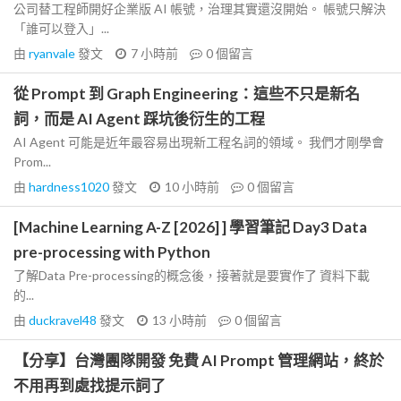
公司替工程師開好企業版 AI 帳號，治理其實還沒開始。 帳號只解決
「誰可以登入」...
由
ryanvale
發文
7 小時前
0
個留言
從 Prompt 到 Graph Engineering：這些不只是新名
詞，而是 AI Agent 踩坑後衍生的工程
AI Agent 可能是近年最容易出現新工程名詞的領域。 我們才剛學會
Prom...
由
hardness1020
發文
10 小時前
0
個留言
[Machine Learning A-Z [2026] ] 學習筆記 Day3 Data
pre-processing with Python
了解Data Pre-processing的概念後，接著就是要實作了 資料下載
的...
由
duckravel48
發文
13 小時前
0
個留言
【分享】台灣團隊開發 免費 AI Prompt 管理網站，終於
不用再到處找提示詞了