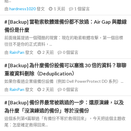
組...
由
hardness1020
發文
1 天前
1
個留言
# [Backup] 當勒索軟體連備份都不放過：Air Gap 與離線
備份是什麼
前面幾篇提過一個殘酷的現實：現在的勒索軟體攻擊，第一個目標
往往不是你的正式資料，...
由
RainPan
發文
2 天前
0
個留言
# [Backup] 為什麼備份設備可以塞進 30 倍的資料？聊聊
重複資料刪除（Deduplication）
如果你看過企業級備份設備（例如 Dell PowerProtect DD 系列）...
由
RainPan
發文
2 天前
0
個留言
# [Backup] 備份界最常被跳過的一步：還原演練，以及
為什麼「沒演練過的備份」等於沒備份
這個系列第4篇聊過「有備份不等於救得回來」，今天把這個主題收
尾：怎麼確定救得回來...