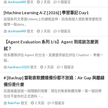
由
duckravel48
發文
2 天前
0
個留言
[Machine Learning A-Z [2026] ] 學習筆記 Day1
這個系列文章是Udemy上的課程延伸，因為我個人想趁著育嬰假空
檔學一點data...
由
duckravel48
發文
2 天前
0
個留言
【Agent Evaluation 系列 1/6】Agent 到底該怎麼測
試？
很多團隊評估 Agent 的方法，其實還停留在評估 Chatbot。 準備一
組...
由
hardness1020
發文
2 天前
1
個留言
# [Backup] 當勒索軟體連備份都不放過：Air Gap 與離線
備份是什麼
前面幾篇提過一個殘酷的現實：現在的勒索軟體攻擊，第一個目標
往往不是你的正式資料，...
由
RainPan
發文
2 天前
0
個留言