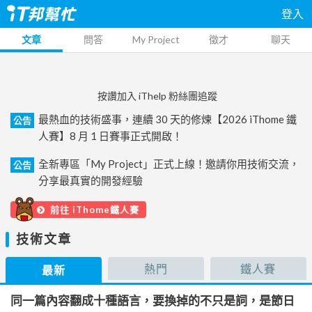
登入
文章
問答
My Project
徵才
聊天
按讚加入 iThelp 粉絲團追蹤
最熱血的技術盛事，連續 30 天的修煉【2026 iThome 鐵
公告
人賽】8 月 1 日賽事正式開啟！
全新專區「My Project」正式上線！邀請你用技術交流，
公告
分享最真實的開發經驗
前往 iThome鐵人賽
技術文章
熱門
鐵人賽
最新
同一篇內容翻成十種語言，要換掉的不只是詞，是節日