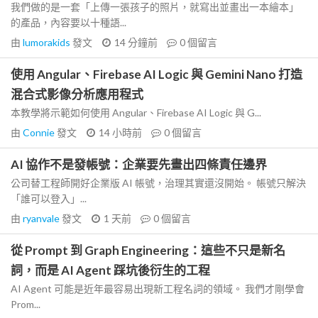
我們做的是一套「上傳一張孩子的照片，就寫出並畫出一本繪本」
的產品，內容要以十種語...
由
lumorakids
發文
14 分鐘前
0
個留言
使用 Angular、Firebase AI Logic 與 Gemini Nano 打造
混合式影像分析應用程式
本教學將示範如何使用 Angular、Firebase AI Logic 與 G...
由
Connie
發文
14 小時前
0
個留言
AI 協作不是發帳號：企業要先畫出四條責任邊界
公司替工程師開好企業版 AI 帳號，治理其實還沒開始。 帳號只解決
「誰可以登入」...
由
ryanvale
發文
1 天前
0
個留言
從 Prompt 到 Graph Engineering：這些不只是新名
詞，而是 AI Agent 踩坑後衍生的工程
AI Agent 可能是近年最容易出現新工程名詞的領域。 我們才剛學會
Prom...