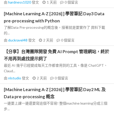
由
hardness1020
發文
1 天前
0
個留言
[Machine Learning A-Z [2026] ] 學習筆記 Day3 Data
pre-processing with Python
了解Data Pre-processing的概念後，接著就是要實作了 資料下載
的...
由
duckravel48
發文
2 天前
0
個留言
【分享】台灣團隊開發 免費 AI Prompt 管理網站，終於
不用再到處找提示詞了
最近 AI 幾乎已經變成每天工作都會用到的工具。像是 ChatGPT、
Claud...
由
nlstudio
發文
2 天前
0
個留言
[Machine Learning A-Z [2026] ] 學習筆記 Day2 ML 及
Data pre-processing 概念
一邊要上課一邊還要寫這個不容易! 整個machine learning分成三個
步...