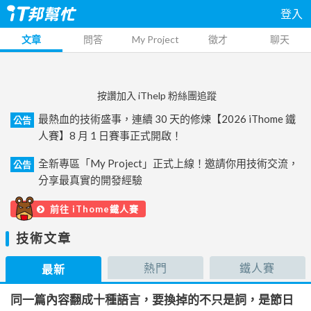
登入
文章
問答
My Project
徵才
聊天
按讚加入 iThelp 粉絲團追蹤
最熱血的技術盛事，連續 30 天的修煉【2026 iThome 鐵
公告
人賽】8 月 1 日賽事正式開啟！
全新專區「My Project」正式上線！邀請你用技術交流，
公告
分享最真實的開發經驗
前往 iThome鐵人賽
技術文章
熱門
鐵人賽
最新
同一篇內容翻成十種語言，要換掉的不只是詞，是節日