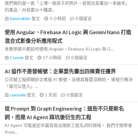
我們做的是一套「上傳一張孩子的照片，就寫出並畫出一本繪本」
的產品，內容要以十種語...
由
lumorakids
發文
3 小時前
0
個留言
使用 Angular、Firebase AI Logic 與 Gemini Nano 打造
混合式影像分析應用程式
本教學將示範如何使用 Angular、Firebase AI Logic 與 G...
由
Connie
發文
17 小時前
0
個留言
AI 協作不是發帳號：企業要先畫出四條責任邊界
公司替工程師開好企業版 AI 帳號，治理其實還沒開始。 帳號只解決
「誰可以登入」...
由
ryanvale
發文
1 天前
0
個留言
從 Prompt 到 Graph Engineering：這些不只是新名
詞，而是 AI Agent 踩坑後衍生的工程
AI Agent 可能是近年最容易出現新工程名詞的領域。 我們才剛學會
Prom...