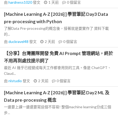
由
hardness1020
發文
1 天前
0
個留言
[Machine Learning A-Z [2026] ] 學習筆記 Day3 Data
pre-processing with Python
了解Data Pre-processing的概念後，接著就是要實作了 資料下載
的...
由
duckravel48
發文
2 天前
0
個留言
【分享】台灣團隊開發 免費 AI Prompt 管理網站，終於
不用再到處找提示詞了
最近 AI 幾乎已經變成每天工作都會用到的工具。像是 ChatGPT、
Claud...
由
nlstudio
發文
2 天前
0
個留言
[Machine Learning A-Z [2026] ] 學習筆記 Day2 ML 及
Data pre-processing 概念
一邊要上課一邊還要寫這個不容易! 整個machine learning分成三個
步...