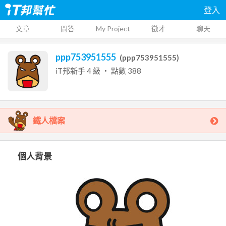
登入
文章
問答
My Project
徵才
聊天
ppp753951555
(
ppp753951555
)
iT邦新手
4
級 ‧ 點數
388
鐵人檔案
個人背景