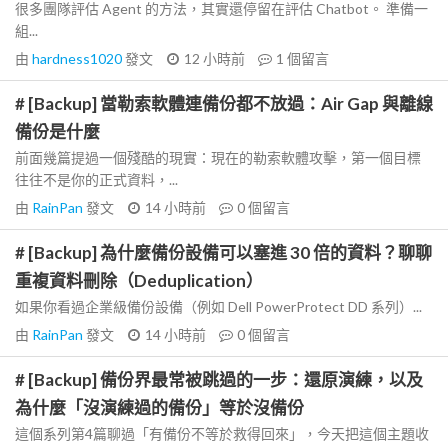
很多團隊評估 Agent 的方法，其實還停留在評估 Chatbot。 準備一
組...
由
hardness1020
發文
12 小時前
1
個留言
# [Backup] 當勒索軟體連備份都不放過：Air Gap 與離線
備份是什麼
前面幾篇提過一個殘酷的現實：現在的勒索軟體攻擊，第一個目標
往往不是你的正式資料，...
由
RainPan
發文
14 小時前
0
個留言
# [Backup] 為什麼備份設備可以塞進 30 倍的資料？聊聊
重複資料刪除（Deduplication）
如果你看過企業級備份設備（例如 Dell PowerProtect DD 系列）...
由
RainPan
發文
14 小時前
0
個留言
# [Backup] 備份界最常被跳過的一步：還原演練，以及
為什麼「沒演練過的備份」等於沒備份
這個系列第4篇聊過「有備份不等於救得回來」，今天把這個主題收