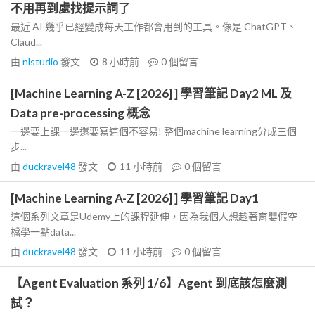
不用再到處找提示詞了
最近 AI 幾乎已經變成每天工作都會用到的工具。像是 ChatGPT、
Claud...
由
nlstudio
發文
8 小時前
0
個留言
[Machine Learning A-Z [2026] ] 學習筆記 Day2 ML 及
Data pre-processing 概念
一邊要上課一邊還要寫這個不容易! 整個machine learning分成三個
步...
由
duckravel48
發文
11 小時前
0
個留言
[Machine Learning A-Z [2026] ] 學習筆記 Day1
這個系列文章是Udemy上的課程延伸，因為我個人想趁著育嬰假空
檔學一點data...
由
duckravel48
發文
11 小時前
0
個留言
【Agent Evaluation 系列 1/6】Agent 到底該怎麼測
試？