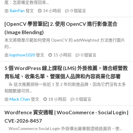
尾：怎麼確定救得回來...
由
RainPan
發文
14 小時前
0
個留言
[OpenCV 學習筆記] 2. 使用 OpenCV 進行影像混合
(Image Blending)
本文將簡單示範如何使用 OpenCV 的 addWeighted 方法進行圖片
的...
由
logohow1020
發文
15 小時前
0
個留言
5 個 WordPress 線上課程 (LMS) 外掛推薦，適合經營教
育私域、收集名單、營運個人品牌和內容商業化部署
📝 這次推薦排除一些近 1 至 2 年的新進品牌，因為它們沒有太多
相關數據可供...
由
Mack Chan
發文
18 小時前
0
個留言
Wordfence 資安通報 | WooCommerce - Social Login |
CVE-2026-8457
WooCommerce Social Login 外掛爆出嚴重驗證繞過漏洞，使...