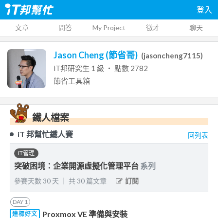
登入
文章
問答
My Project
徵才
聊天
Jason Cheng (節省哥)
(
jasoncheng7115
)
iT邦研究生
1
級 ‧ 點數
2782
節省工具箱
鐵人檔案
iT 邦幫忙鐵人賽
回列表
IT管理
突破困境：企業開源虛擬化管理平台
系列
參賽天數
30
天
｜
共
30
篇文章
訂閱
DAY
1
Proxmox VE 準備與安裝
達標好文