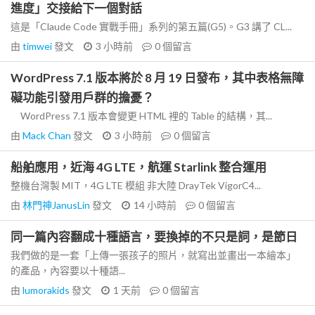
進度」交接給下一個對話
這是「Claude Code 實戰手冊」系列的第五篇(G5)。G3 講了 CL...
由
timwei
發文
3 小時前
0
個留言
WordPress 7.1 版本將於 8 月 19 日發布，其中表格無障
礙功能引發用戶群的擔憂？
WordPress 7.1 版本會變更 HTML 裡的 Table 的結構，其...
由
Mack Chan
發文
3 小時前
0
個留言
船舶應用，近海 4G LTE，航運 Starlink 整合運用
整機台灣製 MIT，4G LTE 模組 非大陸 DrayTek VigorC4...
由
林門神JanusLin
發文
14 小時前
0
個留言
同一篇內容翻成十種語言，要換掉的不只是詞，是節日
我們做的是一套「上傳一張孩子的照片，就寫出並畫出一本繪本」
的產品，內容要以十種語...
由
lumorakids
發文
1 天前
0
個留言