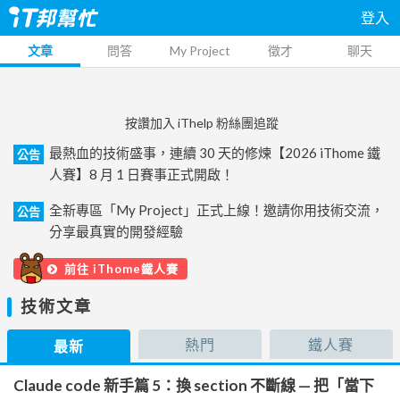
登入
文章
問答
My Project
徵才
聊天
按讚加入 iThelp 粉絲團追蹤
最熱血的技術盛事，連續 30 天的修煉【2026 iThome 鐵
公告
人賽】8 月 1 日賽事正式開啟！
全新專區「My Project」正式上線！邀請你用技術交流，
公告
分享最真實的開發經驗
前往 iThome鐵人賽
技術文章
熱門
鐵人賽
最新
Claude code 新手篇 5：換 section 不斷線 — 把「當下