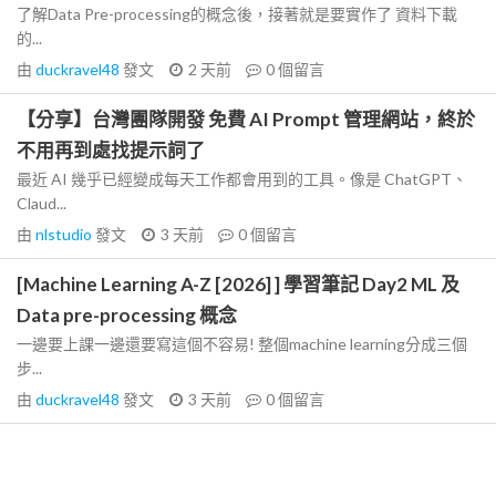
了解Data Pre-processing的概念後，接著就是要實作了 資料下載
的...
由
duckravel48
發文
2 天前
0
個留言
【分享】台灣團隊開發 免費 AI Prompt 管理網站，終於
不用再到處找提示詞了
最近 AI 幾乎已經變成每天工作都會用到的工具。像是 ChatGPT、
Claud...
由
nlstudio
發文
3 天前
0
個留言
[Machine Learning A-Z [2026] ] 學習筆記 Day2 ML 及
Data pre-processing 概念
一邊要上課一邊還要寫這個不容易! 整個machine learning分成三個
步...
由
duckravel48
發文
3 天前
0
個留言