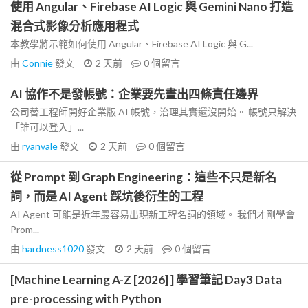
使用 Angular、Firebase AI Logic 與 Gemini Nano 打造
混合式影像分析應用程式
本教學將示範如何使用 Angular、Firebase AI Logic 與 G...
由
Connie
發文
2 天前
0
個留言
AI 協作不是發帳號：企業要先畫出四條責任邊界
公司替工程師開好企業版 AI 帳號，治理其實還沒開始。 帳號只解決
「誰可以登入」...
由
ryanvale
發文
2 天前
0
個留言
從 Prompt 到 Graph Engineering：這些不只是新名
詞，而是 AI Agent 踩坑後衍生的工程
AI Agent 可能是近年最容易出現新工程名詞的領域。 我們才剛學會
Prom...
由
hardness1020
發文
2 天前
0
個留言
[Machine Learning A-Z [2026] ] 學習筆記 Day3 Data
pre-processing with Python