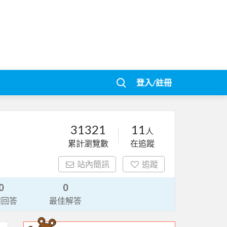
登入/註冊
31321
11
人
累計瀏覽數
在追蹤
站內簡訊
追蹤
0
0
請回答
最佳解答