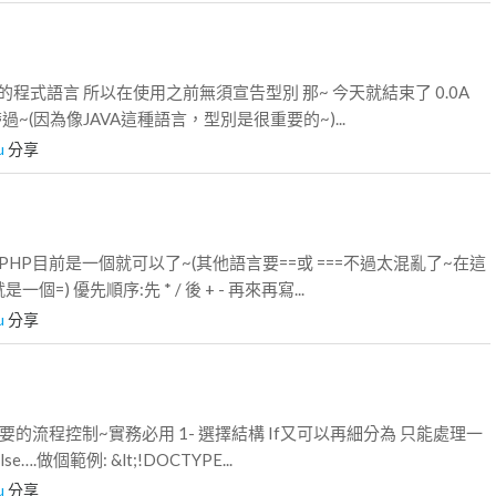
 的程式語言 所以在使用之前無須宣告型別 那~ 今天就結束了 0.0A
過~(因為像JAVA這種語言，型別是很重要的~)...
u
分享
HP目前是一個就可以了~(其他語言要==或 ===不過太混亂了~在這
=) 優先順序:先 * / 後 + - 再來再寫...
u
分享
的流程控制~實務必用 1- 選擇結構 If又可以再細分為 只能處理一
e….做個範例: &lt;!DOCTYPE...
u
分享