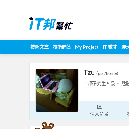
技術文章
技術問答
My Project
iT 徵才
聊
Tzu
(jzs2home)
iT邦研究生 5 級 ‧ 點
個人背景