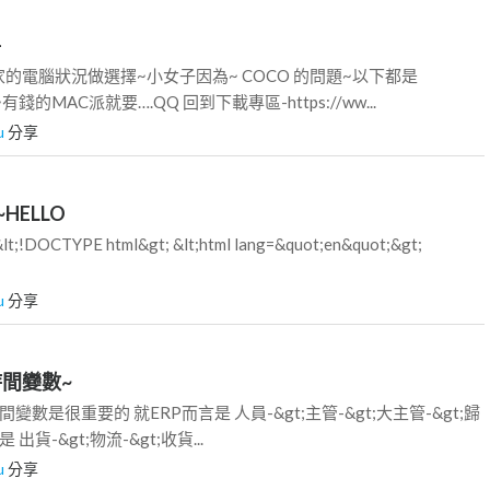
-
的電腦狀況做選擇~小女子因為~ COCO 的問題~以下都是
錢的MAC派就要….QQ 回到下載專區-https://ww...
u
分享
HELLO
OCTYPE html&gt; &lt;html lang=&quot;en&quot;&gt;
u
分享
時間變數~
數是很重要的 就ERP而言是 人員-&gt;主管-&gt;大主管-&gt;歸
出貨-&gt;物流-&gt;收貨...
u
分享