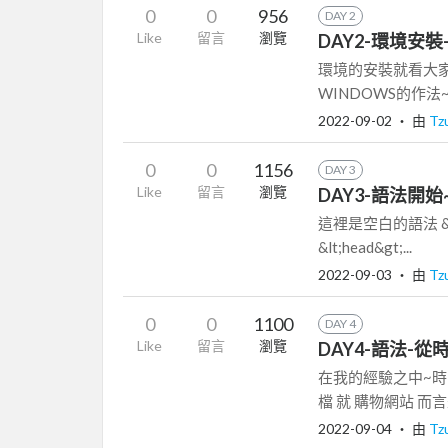
0
0
956
DAY 2
Like
留言
瀏覽
DAY2-環境安裝
環境的安裝就看大家
WINDOWS的作法~有
2022-09-02
‧ 由
Tz
0
0
1156
DAY 3
Like
留言
瀏覽
DAY3-語法開始~
這裡是空白的語法 &lt;!D
&lt;head&gt;...
2022-09-03
‧ 由
Tz
0
0
1100
DAY 4
Like
留言
瀏覽
DAY4-語法-從
在我的經驗之中~時間變
檔 就 購物網站 而言是 
2022-09-04
‧ 由
Tz