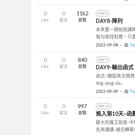
0
0
1162
DAY 8
Like
留言
瀏覽
DAY8-陣列
本來要一開始就講陣列
每句尋找對應，只要找
2022-09-08
‧ 由
Tz
0
0
840
DAY 9
Like
留言
瀏覽
DAY9-輸出函式
函式~聽起來文周周 函式=htt
ling-qing-da...
2022-09-09
‧ 由
Tz
0
0
997
DAY 10
Like
留言
瀏覽
進入第10天~函
最大的魔王就是-中
先來講講-攝氏轉華氏公式-