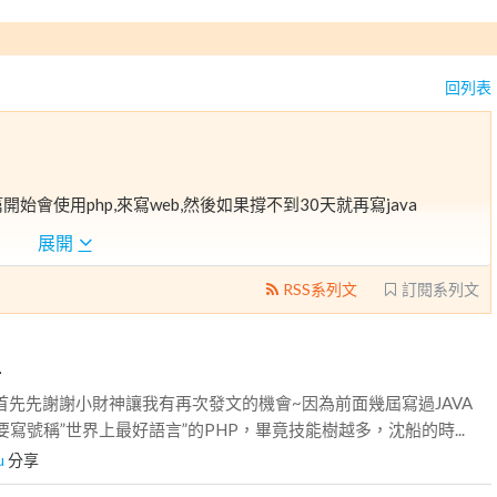
回列表
開始會使用php,來寫web,然後如果撐不到30天就再寫java
展開
RSS系列文
訂閱系列文
-
~首先先謝謝小財神讓我有再次發文的機會~因為前面幾屆寫過JAVA
要寫號稱”世界上最好語言”的PHP，畢竟技能樹越多，沈船的時...
u
分享