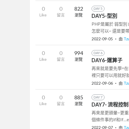
0
0
822
DAY 5
Like
留言
瀏覽
DAY5-型別
PHP是屬於 弱型別
怎麼可以~ 還是要帶
2022-09-05
‧ 由
Tz
0
0
994
DAY 6
Like
留言
瀏覽
DAY6-運算子
再來就是要先學=在P
裡只要可以用就好就是一個
2022-09-06
‧ 由
Tz
0
0
885
DAY 7
Like
留言
瀏覽
DAY7- 流程控制
再來是更頭暈~更重要
個條件事的if和If…els
2022-09-07
‧ 由
Tz