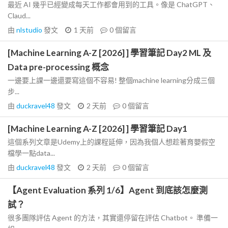
最近 AI 幾乎已經變成每天工作都會用到的工具。像是 ChatGPT、
Claud...
由
nlstudio
發文
1 天前
0
個留言
[Machine Learning A-Z [2026] ] 學習筆記 Day2 ML 及
Data pre-processing 概念
一邊要上課一邊還要寫這個不容易! 整個machine learning分成三個
步...
由
duckravel48
發文
2 天前
0
個留言
[Machine Learning A-Z [2026] ] 學習筆記 Day1
這個系列文章是Udemy上的課程延伸，因為我個人想趁著育嬰假空
檔學一點data...
由
duckravel48
發文
2 天前
0
個留言
【Agent Evaluation 系列 1/6】Agent 到底該怎麼測
試？
很多團隊評估 Agent 的方法，其實還停留在評估 Chatbot。 準備一