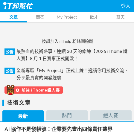
登入
文章
問答
My Project
徵才
聊天
按讚加入 iThelp 粉絲團追蹤
最熱血的技術盛事，連續 30 天的修煉【2026 iThome 鐵
公告
人賽】8 月 1 日賽事正式開啟！
全新專區「My Project」正式上線！邀請你用技術交流，
公告
分享最真實的開發經驗
前往 iThome鐵人賽
技術文章
熱門
鐵人賽
最新
AI 協作不是發帳號：企業要先畫出四條責任邊界