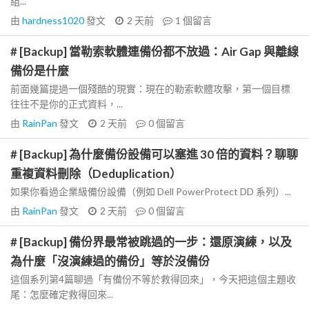
組...
由
hardness1020
發文
2 天前
1
個留言
# [Backup] 當勒索軟體連備份都不放過：Air Gap 與離線
備份是什麼
前面幾篇提過一個殘酷的現實：現在的勒索軟體攻擊，第一個目標
往往不是你的正式資料，...
由
RainPan
發文
2 天前
0
個留言
# [Backup] 為什麼備份設備可以塞進 30 倍的資料？聊聊
重複資料刪除（Deduplication）
如果你看過企業級備份設備（例如 Dell PowerProtect DD 系列）...
由
RainPan
發文
2 天前
0
個留言
# [Backup] 備份界最常被跳過的一步：還原演練，以及
為什麼「沒演練過的備份」等於沒備份
這個系列第4篇聊過「有備份不等於救得回來」，今天把這個主題收
尾：怎麼確定救得回來...