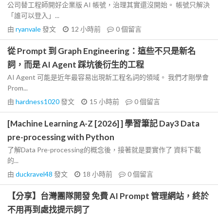
公司替工程師開好企業版 AI 帳號，治理其實還沒開始。 帳號只解決
「誰可以登入」...
由
ryanvale
發文
12 小時前
0
個留言
從 Prompt 到 Graph Engineering：這些不只是新名
詞，而是 AI Agent 踩坑後衍生的工程
AI Agent 可能是近年最容易出現新工程名詞的領域。 我們才剛學會
Prom...
由
hardness1020
發文
15 小時前
0
個留言
[Machine Learning A-Z [2026] ] 學習筆記 Day3 Data
pre-processing with Python
了解Data Pre-processing的概念後，接著就是要實作了 資料下載
的...
由
duckravel48
發文
18 小時前
0
個留言
【分享】台灣團隊開發 免費 AI Prompt 管理網站，終於
不用再到處找提示詞了