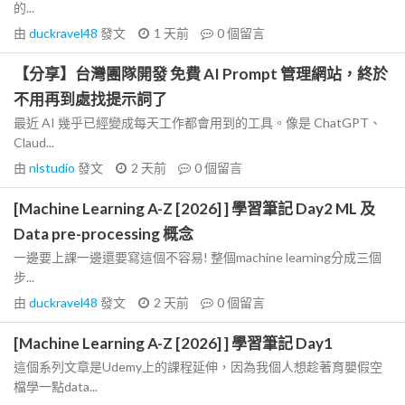
的...
由
duckravel48
發文
1 天前
0
個留言
【分享】台灣團隊開發 免費 AI Prompt 管理網站，終於
不用再到處找提示詞了
最近 AI 幾乎已經變成每天工作都會用到的工具。像是 ChatGPT、
Claud...
由
nlstudio
發文
2 天前
0
個留言
[Machine Learning A-Z [2026] ] 學習筆記 Day2 ML 及
Data pre-processing 概念
一邊要上課一邊還要寫這個不容易! 整個machine learning分成三個
步...
由
duckravel48
發文
2 天前
0
個留言
[Machine Learning A-Z [2026] ] 學習筆記 Day1
這個系列文章是Udemy上的課程延伸，因為我個人想趁著育嬰假空
檔學一點data...