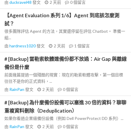
由
duckravel48
發文
2 天前
0
個留言
【Agent Evaluation 系列 1/6】Agent 到底該怎麼測
試？
很多團隊評估 Agent 的方法，其實還停留在評估 Chatbot。 準備一
組...
由
hardness1020
發文
2 天前
1
個留言
# [Backup] 當勒索軟體連備份都不放過：Air Gap 與離線
備份是什麼
前面幾篇提過一個殘酷的現實：現在的勒索軟體攻擊，第一個目標
往往不是你的正式資料，...
由
RainPan
發文
2 天前
0
個留言
# [Backup] 為什麼備份設備可以塞進 30 倍的資料？聊聊
重複資料刪除（Deduplication）
如果你看過企業級備份設備（例如 Dell PowerProtect DD 系列）...
由
RainPan
發文
2 天前
0
個留言