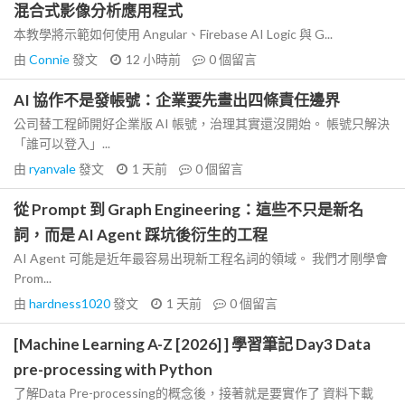
混合式影像分析應用程式
本教學將示範如何使用 Angular、Firebase AI Logic 與 G...
由
Connie
發文
12 小時前
0
個留言
AI 協作不是發帳號：企業要先畫出四條責任邊界
公司替工程師開好企業版 AI 帳號，治理其實還沒開始。 帳號只解決
「誰可以登入」...
由
ryanvale
發文
1 天前
0
個留言
從 Prompt 到 Graph Engineering：這些不只是新名
詞，而是 AI Agent 踩坑後衍生的工程
AI Agent 可能是近年最容易出現新工程名詞的領域。 我們才剛學會
Prom...
由
hardness1020
發文
1 天前
0
個留言
[Machine Learning A-Z [2026] ] 學習筆記 Day3 Data
pre-processing with Python
了解Data Pre-processing的概念後，接著就是要實作了 資料下載