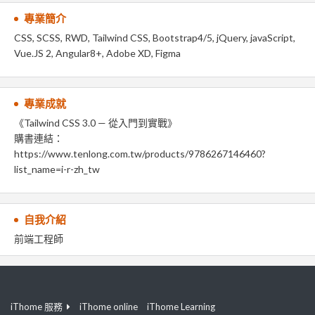
專業簡介
CSS, SCSS, RWD, Tailwind CSS, Bootstrap4/5, jQuery, javaScript,
Vue.JS 2, Angular8+, Adobe XD, Figma
專業成就
《Tailwind CSS 3.0 — 從入門到實戰》
購書連結：
https://www.tenlong.com.tw/products/9786267146460?
list_name=i-r-zh_tw
自我介紹
前端工程師
iThome 服務
iThome online
iThome Learning