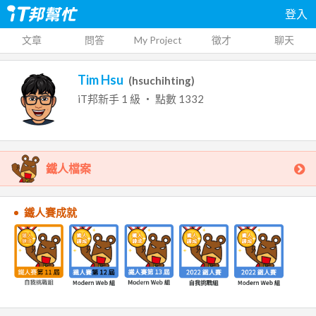
登入
文章
問答
My Project
徵才
聊天
Tim Hsu
(
hsuchihting
)
iT邦新手
1
級 ‧ 點數
1332
鐵人檔案
鐵人賽成就