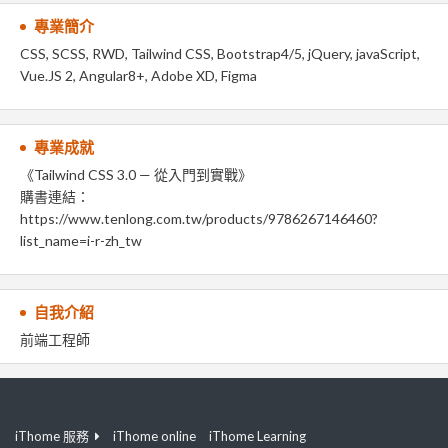
專業簡介
CSS, SCSS, RWD, Tailwind CSS, Bootstrap4/5, jQuery, javaScript,
Vue.JS 2, Angular8+, Adobe XD, Figma
專業成就
《Tailwind CSS 3.0 — 從入門到實戰》
購書連結：
https://www.tenlong.com.tw/products/9786267146460?
list_name=i-r-zh_tw
自我介紹
前端工程師
iThome 服務
iThome online
iThome Learning