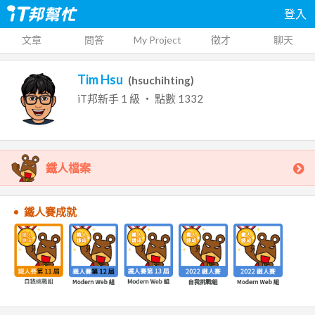
登入
文章
問答
My Project
徵才
聊天
Tim Hsu
(
hsuchihting
)
iT邦新手
1
級 ‧ 點數
1332
鐵人檔案
鐵人賽成就