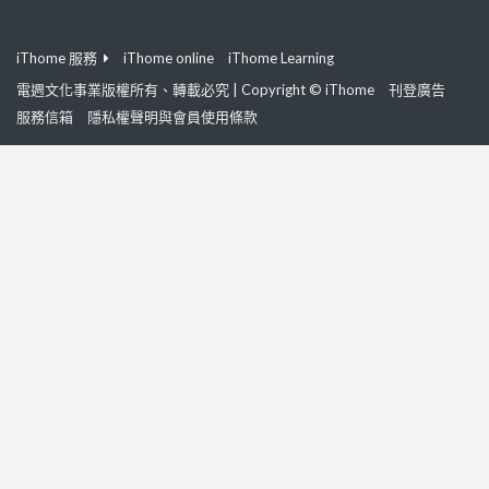
iThome 服務
iThome online
iThome Learning
電週文化事業版權所有、轉載必究 | Copyright © iThome
刊登廣告
服務信箱
隱私權聲明與會員使用條款