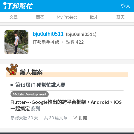
登入
文章
問答
My Project
徵才
聊天
bju0ulhi0511
(
bju0ulhi0511
)
iT邦新手
4
級 ‧ 點數
422
鐵人檔案
第11屆
iT 邦幫忙鐵人賽
Mobile Development
Flutter---Google推出的跨平台框架，Android、iOS
一起搞定
系列
參賽天數
30
天
｜
共
30
篇文章
訂閱