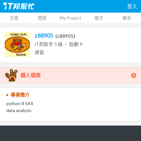
登入
文章
問答
My Project
徵才
聊天
z88905
(
z88905
)
iT邦新手
5
級 ‧ 點數
9
資管
鐵人檔案
專業簡介
python R SAS
data analysis