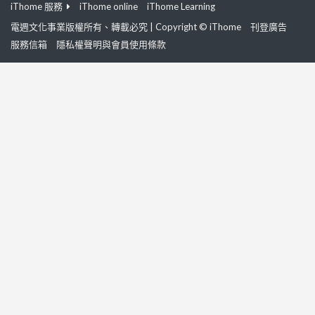
iThome 服務
iThome online
iThome Learning
電週文化事業版權所有、轉載必究 | Copyright © iThome
刊登廣告
服務信箱
隱私權聲明與會員使用條款