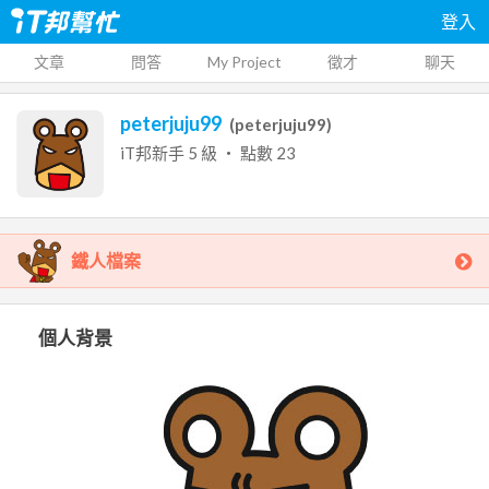
登入
文章
問答
My Project
徵才
聊天
peterjuju99
(
peterjuju99
)
iT邦新手
5
級 ‧ 點數
23
鐵人檔案
個人背景