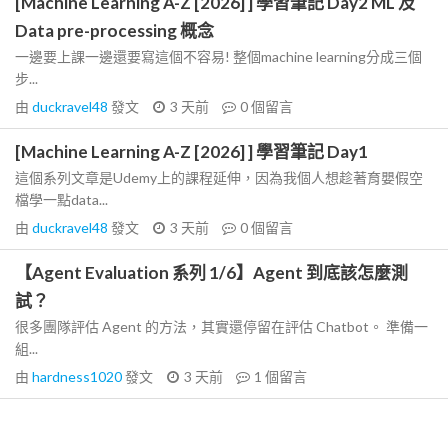
[Machine Learning A-Z [2026] ] 學習筆記 Day2 ML 及
Data pre-processing 概念
一邊要上課一邊還要寫這個不容易! 整個machine learning分成三個
步...
由
duckravel48
發文
3 天前
0
個留言
[Machine Learning A-Z [2026] ] 學習筆記 Day1
這個系列文章是Udemy上的課程延伸，因為我個人想趁著育嬰假空
檔學一點data...
由
duckravel48
發文
3 天前
0
個留言
【Agent Evaluation 系列 1/6】Agent 到底該怎麼測
試？
很多團隊評估 Agent 的方法，其實還停留在評估 Chatbot。 準備一
組...
由
hardness1020
發文
3 天前
1
個留言