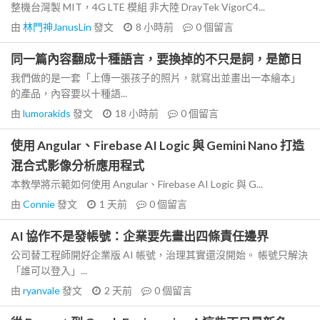
整機台灣製 MIT，4G LTE 模組 非大陸 DrayTek VigorC4...
由
林門神JanusLin
發文
8 小時前
0
個留言
同一篇內容翻成十種語言，要換掉的不只是詞，是節日
我們做的是一套「上傳一張孩子的照片，就寫出並畫出一本繪本」
的產品，內容要以十種語...
由
lumorakids
發文
18 小時前
0
個留言
使用 Angular、Firebase AI Logic 與 Gemini Nano 打造
混合式影像分析應用程式
本教學將示範如何使用 Angular、Firebase AI Logic 與 G...
由
Connie
發文
1 天前
0
個留言
AI 協作不是發帳號：企業要先畫出四條責任邊界
公司替工程師開好企業版 AI 帳號，治理其實還沒開始。 帳號只解決
「誰可以登入」...
由
ryanvale
發文
2 天前
0
個留言