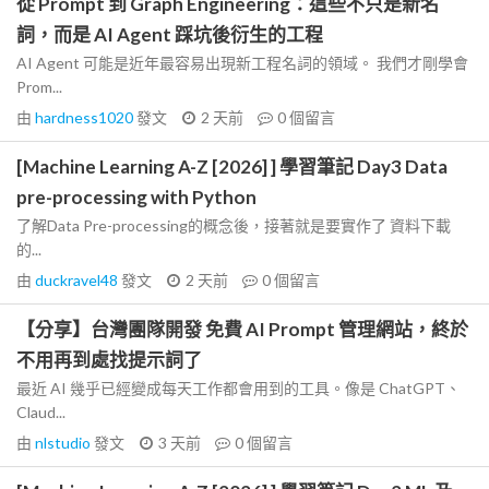
從 Prompt 到 Graph Engineering：這些不只是新名
詞，而是 AI Agent 踩坑後衍生的工程
AI Agent 可能是近年最容易出現新工程名詞的領域。 我們才剛學會
Prom...
由
hardness1020
發文
2 天前
0
個留言
[Machine Learning A-Z [2026] ] 學習筆記 Day3 Data
pre-processing with Python
了解Data Pre-processing的概念後，接著就是要實作了 資料下載
的...
由
duckravel48
發文
2 天前
0
個留言
【分享】台灣團隊開發 免費 AI Prompt 管理網站，終於
不用再到處找提示詞了
最近 AI 幾乎已經變成每天工作都會用到的工具。像是 ChatGPT、
Claud...
由
nlstudio
發文
3 天前
0
個留言