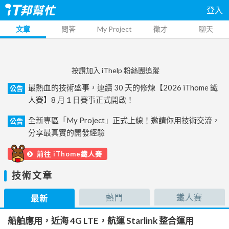
登入
文章
問答
My Project
徵才
聊天
按讚加入 iThelp 粉絲團追蹤
最熱血的技術盛事，連續 30 天的修煉【2026 iThome 鐵
公告
人賽】8 月 1 日賽事正式開啟！
全新專區「My Project」正式上線！邀請你用技術交流，
公告
分享最真實的開發經驗
前往 iThome鐵人賽
技術文章
熱門
鐵人賽
最新
船舶應用，近海 4G LTE，航運 Starlink 整合運用