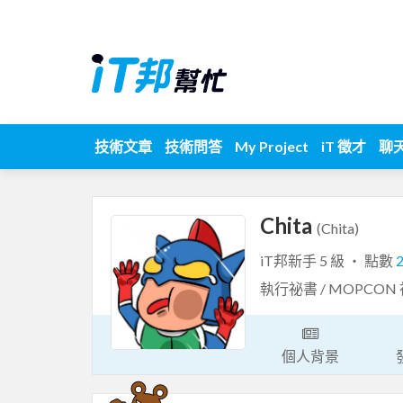
技術文章
技術問答
My Project
iT 徵才
聊
Chita
(Chita)
iT邦新手 5 級 ‧ 點數
執行祕書 / MOPCON
個人背景