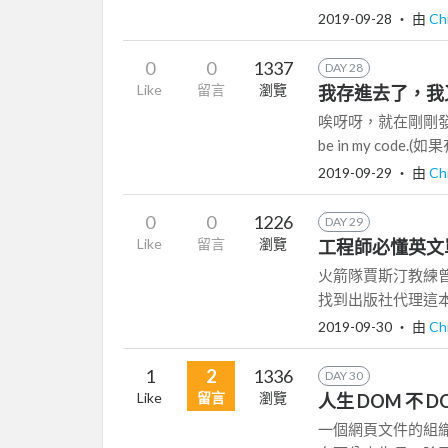
2019-09-28
‧ 由
Ch
0
0
1337
DAY 28
Like
留言
瀏覽
我存進去了，我又取出
唉呀呀，就在剛剛發現昨天的
be in my code.(如果有
2019-09-29
‧ 由
Ch
0
0
1226
DAY 29
Like
留言
瀏覽
工程師必懂英文單字 
火箭隊賈斯汀教練
找到出版社代理這本書之
2019-09-30
‧ 由
Ch
1
2
1336
DAY 30
Like
留言
瀏覽
人生 DOM 不 D
一個網頁文件的組