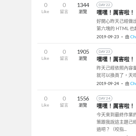
0
0
1344
DAY 22
Like
留言
瀏覽
嘿嘿！厲害啦！ -
好開心昨天己經做
第六塊的 HTML 
2019-09-23
‧ 由
Ch
0
0
1905
DAY 23
Like
留言
瀏覽
嘿嘿！厲害啦！ -
昨天己經依照內容
就可以換頁了，天呀好棒棒：
2019-09-24
‧ 由
Ch
0
0
1556
DAY 24
Like
留言
瀏覽
嘿嘿！厲害啦！ -
今天來到最終作業
策跟我說這主題己
過吧？（咬指...