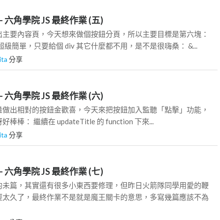
 六角學院 JS 最終作業 (五)
出主要內容頁，今天想來做個按鈕分頁，所以主要目標是第六塊：
也超級簡單，只要給個 div 其它什麼都不用，是不是很嗨桑： &...
ita
分享
 六角學院 JS 最終作業 (六)
量做出相對的按鈕金歡喜，今天來把按鈕加入監聽「點擊」功能，
 繼續在 updateTitle 的 function 下來...
ita
分享
 六角學院 JS 最終作業 (七)
的未篇，其實還有很多小東西要修理，但昨日火箭隊同學用愛的鞭
經太久了，最終作業不是就是魔王關卡的意思，多寫幾篇應該不為