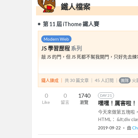
鐵人檔案
第 11 屆 iThome 鐵人賽
Modern Web
JS 學習歷程
系列
敲 JS 的門，但 JS 死都不幫我開門，只好先
鐵人鍊成 ｜
共 30 篇文章 ｜
45
人訂閱
｜
火
團隊
0
0
1740
DAY 21
Like
留言
瀏覽
嘿嘿！厲害啦！ -
今天來做第五塊啦，
HTML： &lt;div clas
2019-09-22
‧ 由
Ch