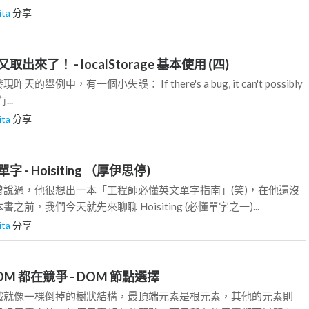
ita
分享
來了！ - localStorage 基本使用 (四)
舉例中，有一個小失誤： If there's a bug, it can't possibly
...
ita
分享
- Hoisiting （厚伊思停)
曾說過，他很想出一本「工程師必懂英文單字指南」(笑)，在他還沒
前，我們今天就先來聊聊 Hoisiting (必懂單字之一)...
ita
分享
OM 都在競爭 - DOM 節點選擇
織就像一棵倒掉的樹狀結構，最頂端元素是根元素，其他的元素則