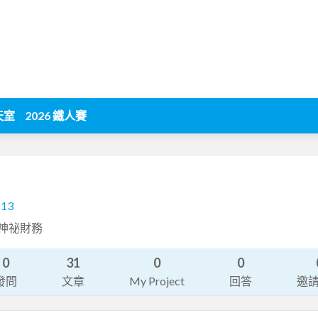
天室
2026 鐵人賽
213
 神祕財務
0
31
0
0
發問
文章
My Project
回答
邀