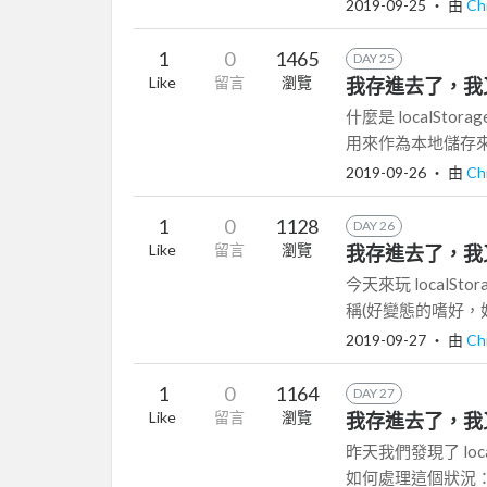
2019-09-25
‧ 由
Ch
1
0
1465
DAY 25
Like
留言
瀏覽
我存進去了，我又取出
什麼是 localSto
用來作為本地儲存來使
2019-09-26
‧ 由
Ch
1
0
1128
DAY 26
Like
留言
瀏覽
我存進去了，我又取出
今天來玩 local
稱(好變態的嗜好，好
2019-09-27
‧ 由
Ch
1
0
1164
DAY 27
Like
留言
瀏覽
我存進去了，我又取出
昨天我們發現了 lo
如何處理這個狀況： 