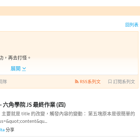
回列表
去練功，再去打怪。
展開
箭隊
RSS系列文
訂閱系列文
 六角學院 JS 最終作業 (四)
主要就是 title 的改變，觸發內容的變動： 第五塊原本是很簡單的
s=&quot;content&qu...
ita
分享