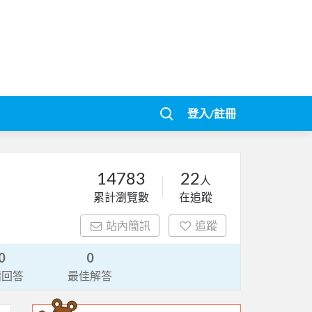
登入/註冊
14783
22
人
累計瀏覽數
在追蹤
站內簡訊
追蹤
0
0
請回答
最佳解答