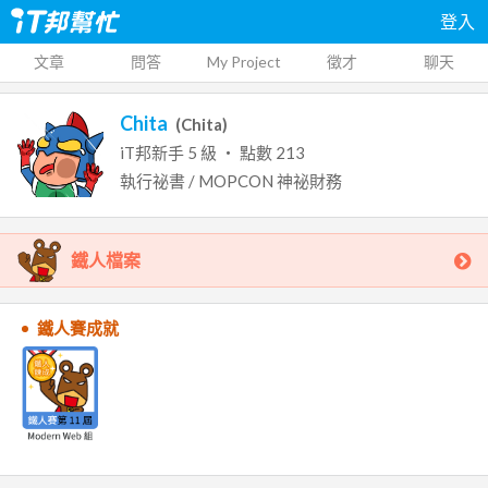
登入
文章
問答
My Project
徵才
聊天
Chita
(
Chita
)
iT邦新手
5
級 ‧ 點數
213
執行祕書 / MOPCON 神祕財務
鐵人檔案
鐵人賽成就