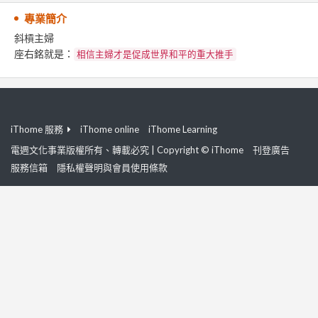
專業簡介
斜槓主婦
座右銘就是：
相信主婦才是促成世界和平的重大推手
iThome 服務
iThome online
iThome Learning
電週文化事業版權所有、轉載必究 | Copyright © iThome
刊登廣告
服務信箱
隱私權聲明與會員使用條款