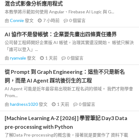
混合式影像分析應用程式
本教學將示範如何使用 Angular、Firebase AI Logic 與 G...
由
Connie
發文
7 小時前
0
個留言
AI 協作不是發帳號：企業要先畫出四條責任邊界
公司替工程師開好企業版 AI 帳號，治理其實還沒開始。 帳號只解決
「誰可以登入」...
由
ryanvale
發文
1 天前
0
個留言
從 Prompt 到 Graph Engineering：這些不只是新名
詞，而是 AI Agent 踩坑後衍生的工程
AI Agent 可能是近年最容易出現新工程名詞的領域。 我們才剛學會
Prom...
由
hardness1020
發文
1 天前
0
個留言
[Machine Learning A-Z [2026] ] 學習筆記 Day3 Data
pre-processing with Python
了解Data Pre-processing的概念後，接著就是要實作了 資料下載