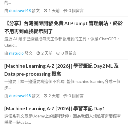
的...
由
duckravel48
發文
1 天前
0
個留言
【分享】台灣團隊開發 免費 AI Prompt 管理網站，終於
不用再到處找提示詞了
最近 AI 幾乎已經變成每天工作都會用到的工具。像是 ChatGPT、
Claud...
由
nlstudio
發文
2 天前
0
個留言
[Machine Learning A-Z [2026] ] 學習筆記 Day2 ML 及
Data pre-processing 概念
一邊要上課一邊還要寫這個不容易! 整個machine learning分成三個
步...
由
duckravel48
發文
2 天前
0
個留言
[Machine Learning A-Z [2026] ] 學習筆記 Day1
這個系列文章是Udemy上的課程延伸，因為我個人想趁著育嬰假空
檔學一點data...