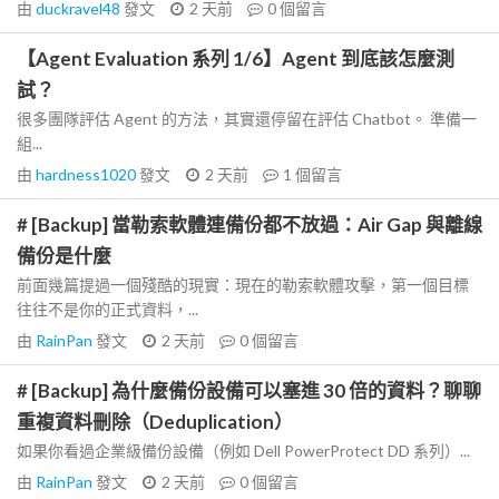
由
duckravel48
發文
2 天前
0
個留言
【Agent Evaluation 系列 1/6】Agent 到底該怎麼測
試？
很多團隊評估 Agent 的方法，其實還停留在評估 Chatbot。 準備一
組...
由
hardness1020
發文
2 天前
1
個留言
# [Backup] 當勒索軟體連備份都不放過：Air Gap 與離線
備份是什麼
前面幾篇提過一個殘酷的現實：現在的勒索軟體攻擊，第一個目標
往往不是你的正式資料，...
由
RainPan
發文
2 天前
0
個留言
# [Backup] 為什麼備份設備可以塞進 30 倍的資料？聊聊
重複資料刪除（Deduplication）
如果你看過企業級備份設備（例如 Dell PowerProtect DD 系列）...
由
RainPan
發文
2 天前
0
個留言