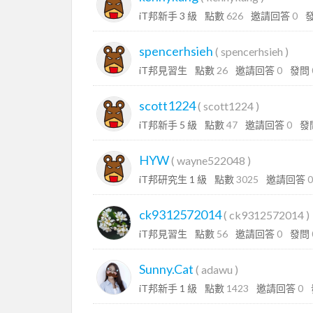
iT邦新手 3 級
點數
626
邀請回答
0
spencerhsieh
(
spencerhsieh
)
iT邦見習生
點數
26
邀請回答
0
發問
scott1224
(
scott1224
)
iT邦新手 5 級
點數
47
邀請回答
0
發
HYW
(
wayne522048
)
iT邦研究生 1 級
點數
3025
邀請回答
0
ck9312572014
(
ck9312572014
)
iT邦見習生
點數
56
邀請回答
0
發問
Sunny.Cat
(
adawu
)
iT邦新手 1 級
點數
1423
邀請回答
0