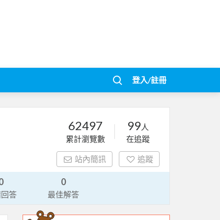
登入/註冊
62497
99
人
累計瀏覽數
在追蹤
站內簡訊
追蹤
0
0
請回答
最佳解答