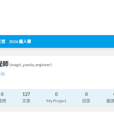
天室
2026 鐵人賽
程師
(magic_panda_engineer)
631
0
127
0
0
發問
文章
My Project
回答
邀