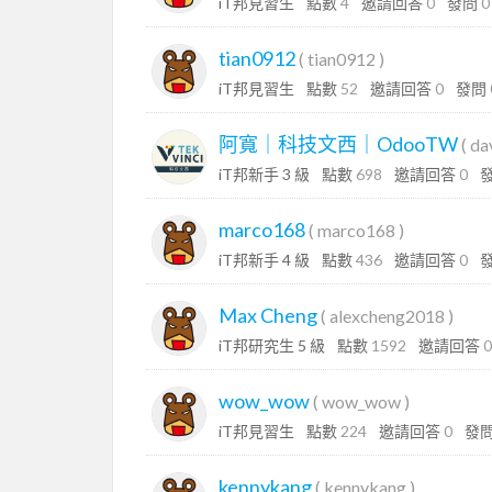
iT邦見習生
點數
4
邀請回答
0
發問
0
tian0912
(
tian0912
)
iT邦見習生
點數
52
邀請回答
0
發問
阿寬｜科技文西｜OdooTW
(
da
iT邦新手 3 級
點數
698
邀請回答
0
marco168
(
marco168
)
iT邦新手 4 級
點數
436
邀請回答
0
Max Cheng
(
alexcheng2018
)
iT邦研究生 5 級
點數
1592
邀請回答
0
wow_wow
(
wow_wow
)
iT邦見習生
點數
224
邀請回答
0
發
kennykang
(
kennykang
)