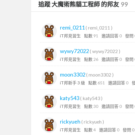
追蹤 大魔術熊貓工程師 的邦友
99
remi_0211
(
remi_0211
)
iT邦見習生
點數
91
邀請回答
0
發問
wywy72022
(
wywy72022
)
iT邦見習生
點數
26
邀請回答
0
發問
moon3302
(
moon3302
)
iT邦新手 3 級
點數
651
邀請回答
0
katy543
(
katy543
)
iT邦見習生
點數
30
邀請回答
0
發問
rickyueh
(
rickyueh
)
iT邦見習生
點數
4
邀請回答
0
發問
0