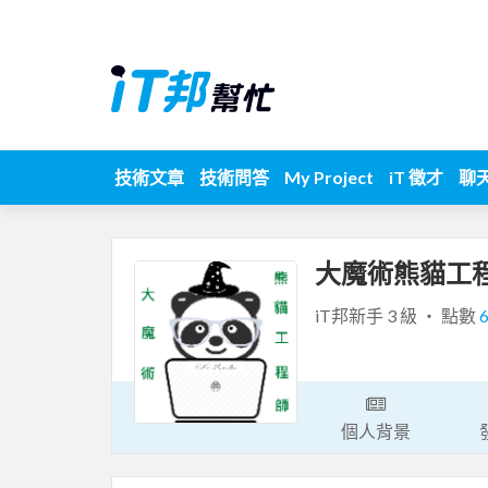
技術文章
技術問答
My Project
iT 徵才
聊
大魔術熊貓工
iT邦新手 3 級 ‧ 點數
個人背景