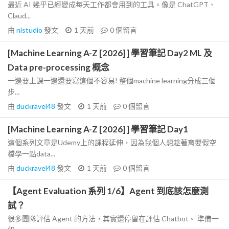
最近 AI 幾乎已經變成每天工作都會用到的工具。像是 ChatGPT、
Claud...
由
nlstudio
發文
1 天前
0
個留言
[Machine Learning A-Z [2026] ] 學習筆記 Day2 ML 及
Data pre-processing 概念
一邊要上課一邊還要寫這個不容易! 整個machine learning分成三個
步...
由
duckravel48
發文
1 天前
0
個留言
[Machine Learning A-Z [2026] ] 學習筆記 Day1
這個系列文章是Udemy上的課程延伸，因為我個人想趁著育嬰假空
檔學一點data...
由
duckravel48
發文
1 天前
0
個留言
【Agent Evaluation 系列 1/6】Agent 到底該怎麼測
試？
很多團隊評估 Agent 的方法，其實還停留在評估 Chatbot。 準備一