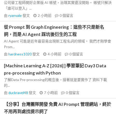
公司替工程師開好企業版 AI 帳號，治理其實還沒開始。 帳號只解決
「誰可以登入」...
由
ryanvale
發文
2 小時前
0
個留言
從 Prompt 到 Graph Engineering：這些不只是新名
詞，而是 AI Agent 踩坑後衍生的工程
AI Agent 可能是近年最容易出現新工程名詞的領域。 我們才剛學會
Prom...
由
hardness1020
發文
4 小時前
0
個留言
[Machine Learning A-Z [2026] ] 學習筆記 Day3 Data
pre-processing with Python
了解Data Pre-processing的概念後，接著就是要實作了 資料下載
的...
由
duckravel48
發文
7 小時前
0
個留言
【分享】台灣團隊開發 免費 AI Prompt 管理網站，終於
不用再到處找提示詞了