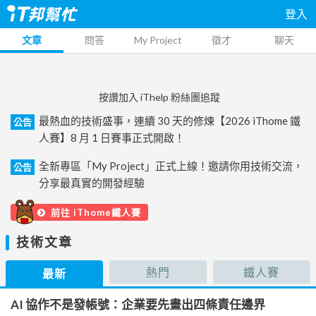
登入
文章
問答
My Project
徵才
聊天
按讚加入 iThelp 粉絲團追蹤
最熱血的技術盛事，連續 30 天的修煉【2026 iThome 鐵
公告
人賽】8 月 1 日賽事正式開啟！
全新專區「My Project」正式上線！邀請你用技術交流，
公告
分享最真實的開發經驗
前往 iThome鐵人賽
技術文章
熱門
鐵人賽
最新
AI 協作不是發帳號：企業要先畫出四條責任邊界