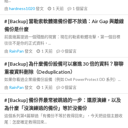
組...
由
hardness1020
發文
1 天前
1
個留言
# [Backup] 當勒索軟體連備份都不放過：Air Gap 與離線
備份是什麼
前面幾篇提過一個殘酷的現實：現在的勒索軟體攻擊，第一個目標
往往不是你的正式資料，...
由
RainPan
發文
1 天前
0
個留言
# [Backup] 為什麼備份設備可以塞進 30 倍的資料？聊聊
重複資料刪除（Deduplication）
如果你看過企業級備份設備（例如 Dell PowerProtect DD 系列）...
由
RainPan
發文
1 天前
0
個留言
# [Backup] 備份界最常被跳過的一步：還原演練，以及
為什麼「沒演練過的備份」等於沒備份
這個系列第4篇聊過「有備份不等於救得回來」，今天把這個主題收
尾：怎麼確定救得回來...