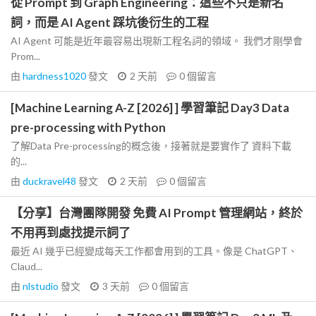
從 Prompt 到 Graph Engineering：這些不只是新名
詞，而是 AI Agent 踩坑後衍生的工程
AI Agent 可能是近年最容易出現新工程名詞的領域。 我們才剛學會
Prom...
由
hardness1020
發文
2 天前
0
個留言
[Machine Learning A-Z [2026] ] 學習筆記 Day3 Data
pre-processing with Python
了解Data Pre-processing的概念後，接著就是要實作了 資料下載
的...
由
duckravel48
發文
2 天前
0
個留言
【分享】台灣團隊開發 免費 AI Prompt 管理網站，終於
不用再到處找提示詞了
最近 AI 幾乎已經變成每天工作都會用到的工具。像是 ChatGPT、
Claud...
由
nlstudio
發文
3 天前
0
個留言