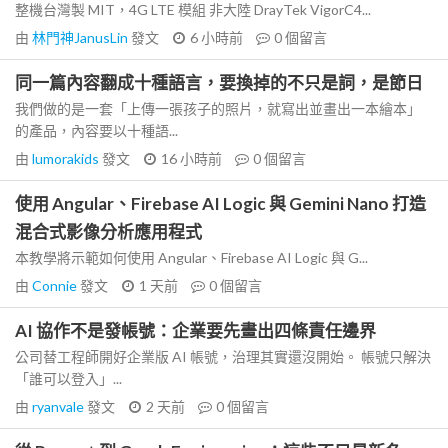
整機台灣製 MIT，4G LTE 模組 非大陸 DrayTek VigorC4...
由
林門神JanusLin
發文
6 小時前
0
個留言
同一篇內容翻成十種語言，要換掉的不只是詞，是節日
我們做的是一套「上傳一張孩子的照片，就寫出並畫出一本繪本」
的產品，內容要以十種語...
由
lumorakids
發文
16 小時前
0
個留言
使用 Angular、Firebase AI Logic 與 Gemini Nano 打造
混合式影像分析應用程式
本教學將示範如何使用 Angular、Firebase AI Logic 與 G...
由
Connie
發文
1 天前
0
個留言
AI 協作不是發帳號：企業要先畫出四條責任邊界
公司替工程師開好企業版 AI 帳號，治理其實還沒開始。 帳號只解決
「誰可以登入」...
由
ryanvale
發文
2 天前
0
個留言