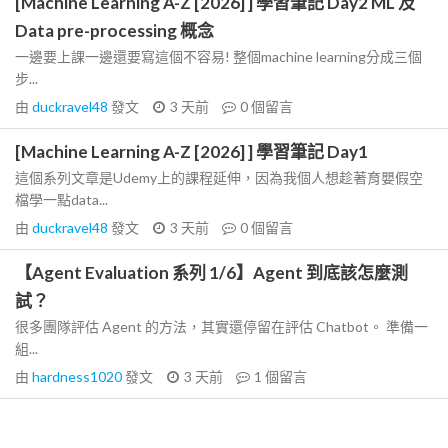
[Machine Learning A-Z [2026] ] 學習筆記 Day2 ML 及
Data pre-processing 概念
一邊要上課一邊還要寫這個不容易! 整個machine learning分成三個
步...
由
duckravel48
發文
3 天前
0
個留言
[Machine Learning A-Z [2026] ] 學習筆記 Day1
這個系列文章是Udemy上的課程延伸，因為我個人想趁著育嬰假空
檔學一點data...
由
duckravel48
發文
3 天前
0
個留言
【Agent Evaluation 系列 1/6】Agent 到底該怎麼測
試？
很多團隊評估 Agent 的方法，其實還停留在評估 Chatbot。 準備一
組...
由
hardness1020
發文
3 天前
1
個留言