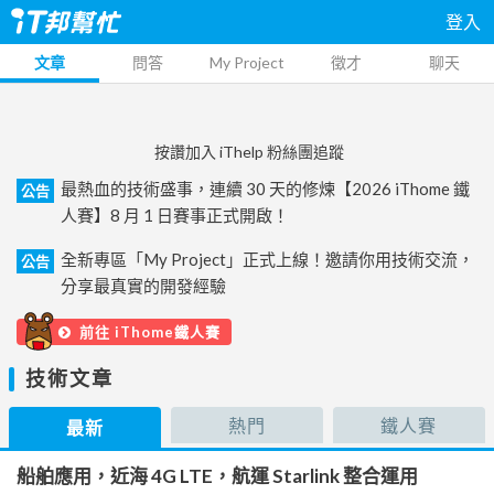
登入
文章
問答
My Project
徵才
聊天
按讚加入 iThelp 粉絲團追蹤
最熱血的技術盛事，連續 30 天的修煉【2026 iThome 鐵
公告
人賽】8 月 1 日賽事正式開啟！
全新專區「My Project」正式上線！邀請你用技術交流，
公告
分享最真實的開發經驗
前往 iThome鐵人賽
技術文章
熱門
鐵人賽
最新
船舶應用，近海 4G LTE，航運 Starlink 整合運用