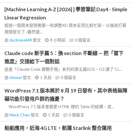
[Machine Learning A-Z [2026] ] 學習筆記 Day4 - Simple
Linear Regression
經過一個周末發現需要一些調整XD 周末反而比較忙碌，以後就打算
周間發文了~雖然是...
由
duckravel48
發文
8 小時前
0
個留言
Claude code 新手篇 5：換 section 不斷線 — 把「當下
進度」交接給下一個對話
這是「Claude Code 實戰手冊」系列的第五篇(G5)。G3 講了 CL...
由
timwei
發文
1 天前
0
個留言
WordPress 7.1 版本將於 8 月 19 日發布，其中表格無障
礙功能引發用戶群的擔憂？
WordPress 7.1 版本會變更 HTML 裡的 Table 的結構，其...
由
Mack Chan
發文
1 天前
0
個留言
船舶應用，近海 4G LTE，航運 Starlink 整合運用