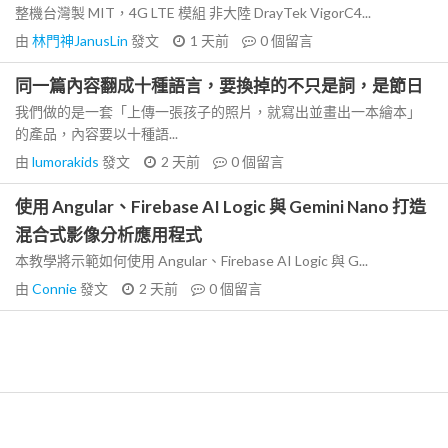
整機台灣製 MIT，4G LTE 模組 非大陸 DrayTek VigorC4...
由
林門神JanusLin
發文
1 天前
0
個留言
同一篇內容翻成十種語言，要換掉的不只是詞，是節日
我們做的是一套「上傳一張孩子的照片，就寫出並畫出一本繪本」
的產品，內容要以十種語...
由
lumorakids
發文
2 天前
0
個留言
使用 Angular、Firebase AI Logic 與 Gemini Nano 打造
混合式影像分析應用程式
本教學將示範如何使用 Angular、Firebase AI Logic 與 G...
由
Connie
發文
2 天前
0
個留言