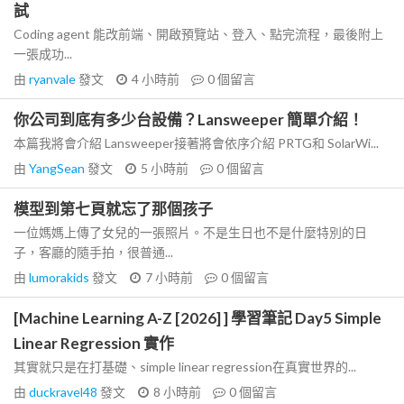
試
Coding agent 能改前端、開啟預覽站、登入、點完流程，最後附上
一張成功...
由
ryanvale
發文
4 小時前
0
個留言
你公司到底有多少台設備？Lansweeper 簡單介紹！
本篇我將會介紹 Lansweeper接著將會依序介紹 PRTG和 SolarWi...
由
YangSean
發文
5 小時前
0
個留言
模型到第七頁就忘了那個孩子
一位媽媽上傳了女兒的一張照片。不是生日也不是什麼特別的日
子，客廳的隨手拍，很普通...
由
lumorakids
發文
7 小時前
0
個留言
[Machine Learning A-Z [2026] ] 學習筆記 Day5 Simple
Linear Regression 實作
其實就只是在打基礎、simple linear regression在真實世界的...
由
duckravel48
發文
8 小時前
0
個留言