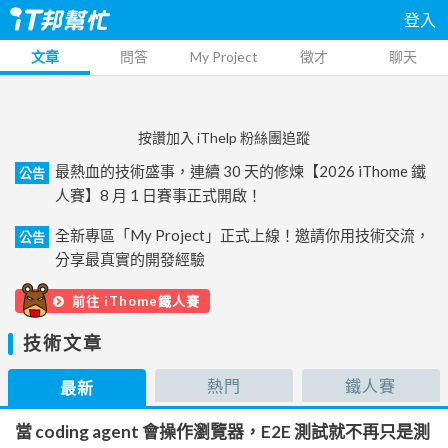
登入
文章
問答
My Project
徵才
聊天
按讚加入 iThelp 粉絲團追蹤
最熱血的技術盛事，連續 30 天的修煉【2026 iThome 鐵
公告
人賽】8 月 1 日賽事正式開啟！
全新專區「My Project」正式上線！邀請你用技術交流，
公告
分享最真實的開發經驗
前往 iThome鐵人賽
技術文章
熱門
鐵人賽
最新
當 coding agent 會操作瀏覽器，E2E 測試就不再只是測