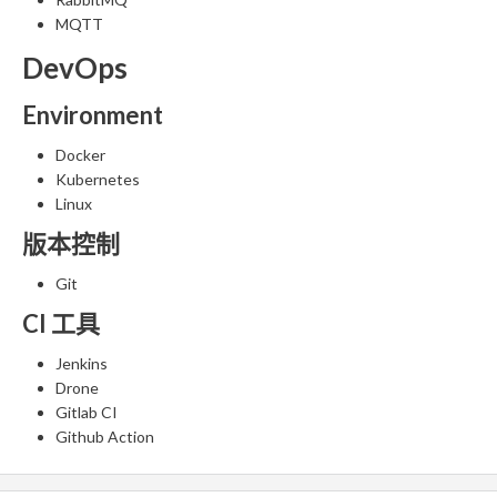
MQTT
DevOps
Environment
Docker
Kubernetes
Linux
版本控制
Git
CI 工具
Jenkins
Drone
Gitlab CI
Github Action