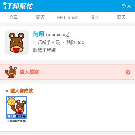
登入
文章
問答
My Project
徵才
聊天
阿翔
(
nianxiang
)
iT邦新手
4
級 ‧ 點數
360
軟體工程師
鐵人檔案
鐵人賽成就