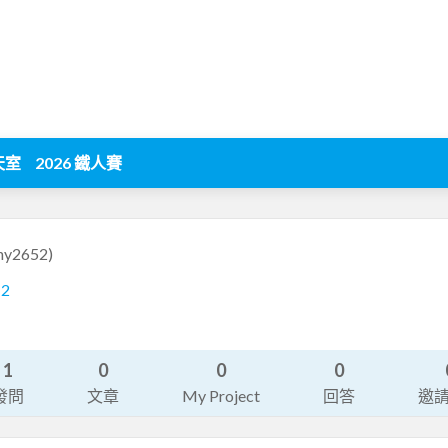
天室
2026 鐵人賽
ny2652)
12
1
0
0
0
發問
文章
My Project
回答
邀