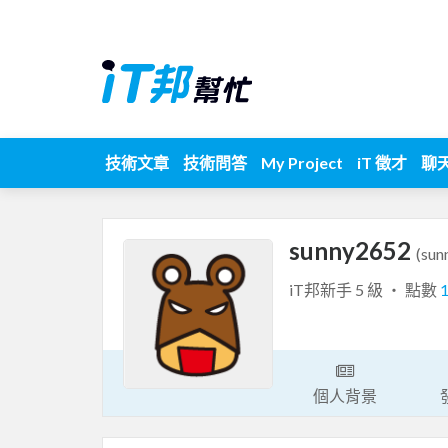
技術文章
技術問答
My Project
iT 徵才
聊
sunny2652
(sun
iT邦新手 5 級 ‧ 點數
個人背景