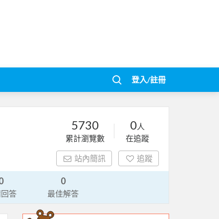
登入/註冊
5730
0
人
累計瀏覽數
在追蹤
站內簡訊
追蹤
0
0
請回答
最佳解答